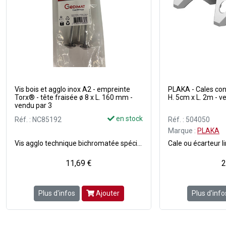
Vis bois et agglo inox A2 - empreinte
PLAKA - Cales co
Torx® - tête fraisée ø 8 x L. 160 mm -
H. 5cm x L. 2m - v
vendu par 3
en stock
Réf. : NC85192
Réf. : 504050
Marque :
PLAKA
Vis agglo technique bichromatée spéciale bois - Double cône renforçant la solidité de la tête - Crans sous tête auto-fraisant - Moletage pour réduire l'effort de vissage - Filetage découpé pour une meilleure amorce - Empreinte : Torx® - Type de tête : Fraisée - Finition : Inox A2 - Embout de vissage offert dans la boîte - Conditionné en boîte carton bec verseur.
11,69 €
2
Plus d'infos
Ajouter
Plus d'info