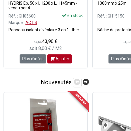
HYDRIS Ep. 50 x l. 1200 x L. 1145mm -
1000mm x 25m
vendu par 4
en stock
Réf. : GH05600
Réf. : GH15150
Marque :
ACTIS
Panneau isolant alvéolaire 3 en 1 : thermique, acoustique et étanche - Léger et rigide verticalement - Etanche à l'eau et à l'air - Résistant à l'humidité grâce à son film externe cuivré qui est qualifié en tant que pare-vapeur - Excellente isolation phonique - Imputrecible - Pas de tassement - Rapide et simple à mettre en place - Se découpe facilement avec un couteau pour isolant - Dimensions : Ep. 50 x l. 1200 x L. 1145 mm - Vendu en paquet de 4 plaques soit 5.49 m² le paquet.
43,90 €
47,66
91,90
soit 8,00 € / M2
Plus d'infos
Ajouter
Plus d'info
Nouveautés
NOUVEAU