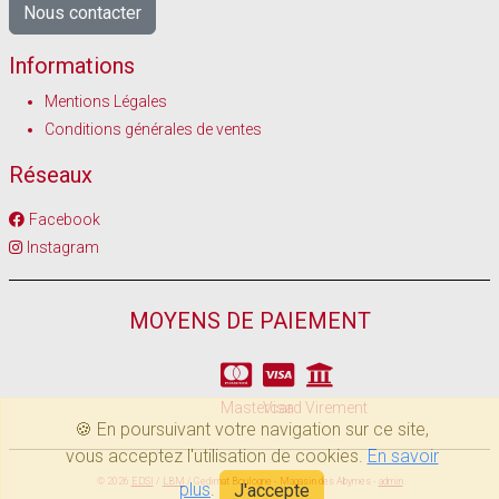
Nous contacter
Informations
Mentions Légales
Conditions générales de ventes
Réseaux
Facebook
Instagram
MOYENS DE PAIEMENT
Mastercard
Visa
Virement
🍪 En poursuivant votre navigation sur ce site,
vous acceptez l'utilisation de cookies.
En savoir
© 2026
EDSI
/
LBM
/ Gedimat Boulogne - Magasin des Abymes -
admin
plus
.
J'accepte