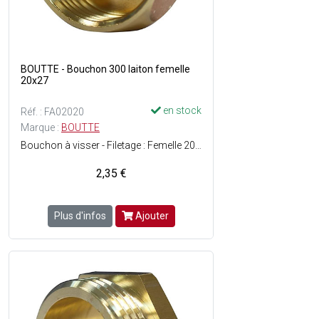
BOUTTE - Bouchon 300 laiton femelle
20x27
en stock
Réf. : FA02020
Marque :
BOUTTE
Bouchon à visser - Filetage : Femelle 20 x 27 - Matière : Laiton - Facile à monter - ACS (Attestation de Conformité Sanitaire) : Agrément de robinetterie délivré pour une utilisation sur de l'eau potable.
2,35 €
Plus d'infos
Ajouter