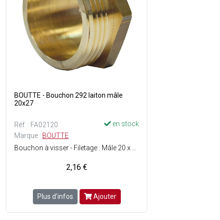
BOUTTE - Bouchon 292 laiton mâle
20x27
en stock
Réf. : FA02120
Marque :
BOUTTE
Bouchon à visser - Filetage : Mâle 20 x 27 - Matière : Laiton - Facile à monter - ACS (Attestation de Conformité Sanitaire) : Agrément de robinetterie délivré pour une utilisation sur de l'eau potable.
2,16 €
Plus d'infos
Ajouter