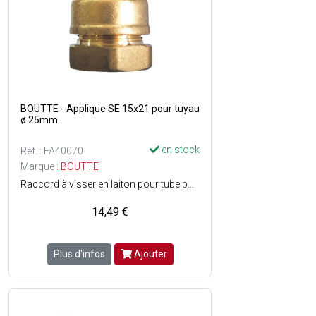
BOUTTE - Applique SE 15x21 pour tuyau
ø 25mm
en stock
Réf. : FA40070
Marque :
BOUTTE
Raccord à visser en laiton pour tube polyéthylène de ø25 mm - Filetage : Femelle 15x21 - Matière : Laiton - Facile à monter - ACS (Attestation de Conformité Sanitaire) : Agrément de robinetterie délivré pour une utilisation sur de l'eau potable.
14,49 €
Plus d'infos
Ajouter