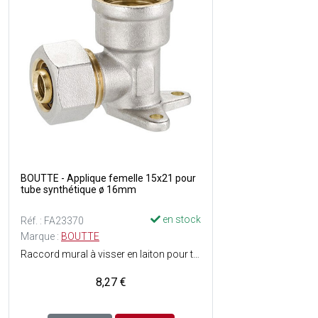
BOUTTE - Applique femelle 15x21 pour
tube synthétique ø 16mm
en stock
Réf. : FA23370
Marque :
BOUTTE
Raccord mural à visser en laiton pour tube multicouche synthétique de ø16 mm - Angle 90° - Filetage : Femelle 15 x 21 - Facile à monter - ACS (Attestation de Conformité Sanitaire) : Agrément de robinetterie délivré pour une utilisation sur de l'eau potable.
8,27 €