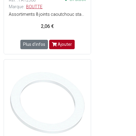
Réf. : FA12580
Marque :
BOUTTE
Assortiments 8 joints caoutchouc standard comprenant: 2JTC15 + 4JTC20 + 2JTC26
2,06 €
Plus d'infos
Ajouter