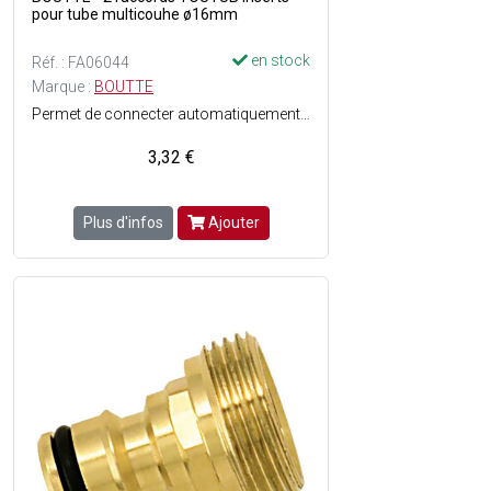
pour tube multicouhe ø16mm
en stock
Réf. : FA06044
Marque :
BOUTTE
Permet de connecter automatiquement des tubes cuivre - multicouche ou PER - Démontable et réutilisable - Montage sans outils - Tenue en pression : 16 bars - Température max. 80°C.
3,32 €
Plus d'infos
Ajouter