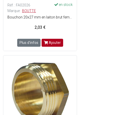
en stock
Réf. : FA02026
Marque :
BOUTTE
Bouchon 20x27 mm en laiton brut femelle à visser - étanchéité par joint plat - filetage ISO - Conforme aux normes en vigueur
2,03 €
Plus d'infos
Ajouter