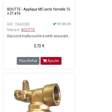
BOUTTE - Applique MC sertir femelle 15
x 21 ø16
en stock
Réf. : FA40085
Marque :
BOUTTE
Raccord multicouche à sertir assurant une étanchéité durable et une excellente tenue mécanique - Conception en laiton pour une résistance fiable à la pression et à lusure - Matière : Laiton.
3,72 €
Plus d'infos
Ajouter