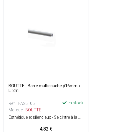
BOUTTE - Barre multicouche ø16mm x
L. 2m
en stock
Réf. : FA25105
Marque :
BOUTTE
Esthétique et silencieux - Se cintre à la main - Garde sa forme après cintrage - Faible dilatation à la chaleur - Hermétique à l'air - Sans soudure
4,82 €