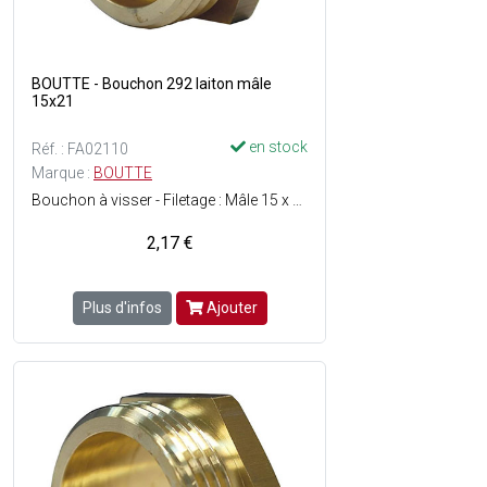
BOUTTE - Bouchon 292 laiton mâle
15x21
en stock
Réf. : FA02110
Marque :
BOUTTE
Bouchon à visser - Filetage : Mâle 15 x 21 - Matière : Laiton - Facile à monter - ACS (Attestation de Conformité Sanitaire) : Agrément de robinetterie délivré pour une utilisation sur de l'eau potable.
2,17 €
Plus d'infos
Ajouter