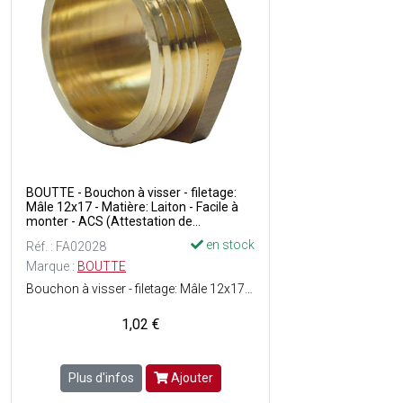
BOUTTE - Bouchon à visser - filetage:
Mâle 12x17 - Matière: Laiton - Facile à
monter - ACS (Attestation de
conformité Sanitaire): Agrément de
en stock
Réf. : FA02028
robinetterie délivré pour une utilisation
sur de l'eau potable
Marque :
BOUTTE
Bouchon à visser - filetage: Mâle 12x17 - Matière: Laiton - Facile à monter - ACS (Attestation de conformité Sanitaire): Agrément de robinetterie délivré pour une utilisation sur de l'eau potable
1,02 €
Plus d'infos
Ajouter