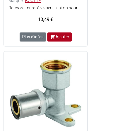
Marque :
BOUTTE
Raccord mural à visser en laiton pour tube multicouche synthétique de ø16 mm - Angle 90° - Filetage : Femelle 15 x 21 - Facile à monter - ACS (Attestation de Conformité Sanitaire) : Agrément de robinetterie délivré pour une utilisation sur de l'eau potable.
13,49 €
Plus d'infos
Ajouter