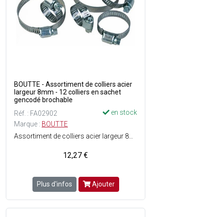
BOUTTE - Assortiment de colliers acier
largeur 8mm - 12 colliers en sachet
gencodé brochable
en stock
Réf. : FA02902
Marque :
BOUTTE
Assortiment de colliers acier largeur 8mm - 12 colliers en sachet gencodé brochable - Composition: 2 CS816 + 2 CS824 + 2 CS828 + 2 CS836 + 2 CS852 + 2 CS860
12,27 €
Plus d'infos
Ajouter