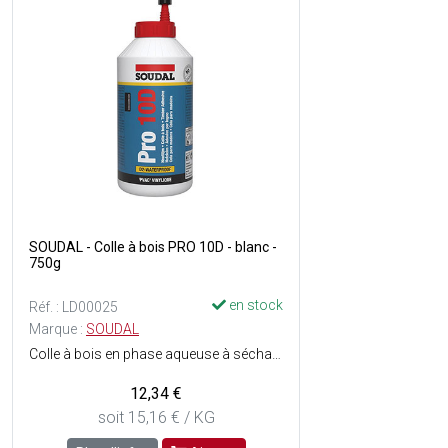
SOUDAL - Colle à bois PRO 10D - blanc -
750g
en stock
Réf. : LD00025
Marque :
SOUDAL
Colle à bois en phase aqueuse à séchage rapide - Prête à lemploi à base de PVAc vinylique - Bonne résistance à l'eau : D2 - Facilement malléable - Force finale élevée - Consistance : Liquide très visqueux - Couleur : Blanc, semi-transparent au séchage.
12,34 €
soit 15,16 € / KG