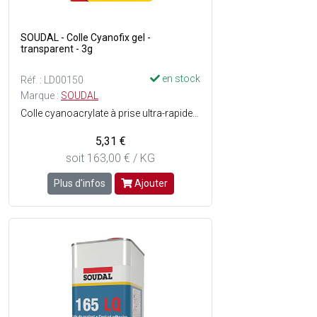
SOUDAL - Colle Cyanofix gel -
transparent - 3g
en stock
Réf. : LD00150
Marque :
SOUDAL
Colle cyanoacrylate à prise ultra-rapide 84A pour le collage de divers matériaux poreux ou non poreux - Très forte adhérence - Séchage rapide - Ne coule pas - Temps ouvert : approx. 4 sec. - Temps de séchage : approx. 1 min - Consistance : Liquide - Couleur : Transparent - Le tube.
5,31 €
soit 163,00 € / KG
Plus d'infos
Ajouter