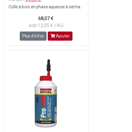
Colle à bois en phase aqueuse à séchage rapide - Prête à lemploi à base de PVAc vinylique - Super rapide - Bonne résistance à l'eau : D2 - Facilement malléable - Force finale élevée - Consistance : Liquide très visqueux - Couleur : Blanc, semi-transparent au séchage.
68,07 €
soit 12,55 € / KG
Plus d'infos
Ajouter