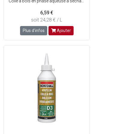
Colle à bois en phase aqueuse à séchage très rapide - Prête à lemploi à base de PVAc - Facilement malléable - Force finale élevée - Temps de prise très rapide - Consistance : Liquide très visqueux - Couleur : Blanc, semi-transparent au séchage.
6,59 €
soit 24,28 € / L
Plus d'infos
Ajouter