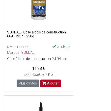
SOUDAL - Colle à bois de construction
66A - brun - 250g
en stock
Réf. : LD00055
Marque :
SOUDAL
Colle à bois de construction PU D4 polyuréthane monocomposant, insaturée et prête à lemploi, qui présente une haute résistance à leau - Résistance à leau : D4 - Facilement malléable - Pouvoir remplissant (intumescent) - Convient pour les essences de bois humides - Consistance : Liquide - Couleur : Brun.
11,88 €
soit 43,80 € / KG
Plus d'infos
Ajouter