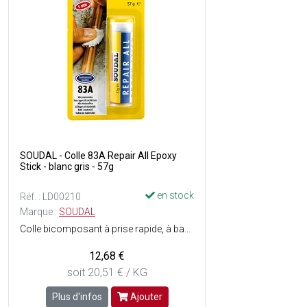
SOUDAL - Colle 83A Repair All Epoxy
Stick - blanc gris - 57g
en stock
Réf. : LD00210
Marque :
SOUDAL
Colle bicomposant à prise rapide, à base de résines époxy - Utilisable sur des supports humides et sous leau - Durcissement rapide - Haute adhérence - Ne rétrécit pas - Recouvrable - Retravailler mécaniquement après durcissement (forage, sciage, fraisage, ponçage, polissage, taraudage...) - Consistance : Pâte malléable - Couleur : Blanc gris.
12,68 €
soit 20,51 € / KG
Plus d'infos
Ajouter