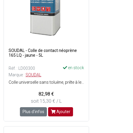
SOUDAL - Colle de contact néoprène
165 LQ - jaune - 5L
en stock
Réf. : LD00300
Marque :
SOUDAL
Colle universelle sans toluène, prête à lemploi, à base de caoutchoucs et résines synthétiques (néoprène) - Séchage rapide - Haute adhérence - Résiste à lhumidité - Consistance : Liquide - Couleur : Jaune.
82,98 €
soit 15,30 € / L
Plus d'infos
Ajouter