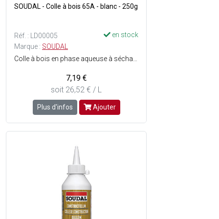
SOUDAL - Colle à bois 65A - blanc - 250g
en stock
Réf. : LD00005
Marque :
SOUDAL
Colle à bois en phase aqueuse à séchage rapide - Prête à lemploi, à base de PVAc - Résistance à leau : D3 - Facilement malléable - Force finale élevée - Temps de prise rapide - Résiste aux hautes températures - Consistance : Liquide très visqueux - Couleur : Blanc, transparent au séchage.
7,19 €
soit 26,52 € / L
Plus d'infos
Ajouter