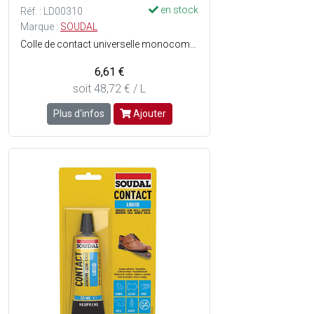
en stock
Réf. : LD00310
Marque :
SOUDAL
Colle de contact universelle monocomposante, à base de caoutchoucs et résines synthétiques, pour collage de tous matériaux sur tous supports - Résiste à des températures max. denviron 80 °C - Séchage rapide - Haute adhérence - Résiste à lhumidité - Consistance : Liquide - Couleur : Jaune - Le tube
6,61 €
soit 48,72 € / L
Plus d'infos
Ajouter