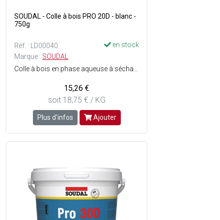
SOUDAL - Colle à bois PRO 20D - blanc -
750g
en stock
Réf. : LD00040
Marque :
SOUDAL
Colle à bois en phase aqueuse à séchage rapide prête à lemploi à base de PVAc vinylique - Super rapide - Bonne résistance à l'eau : D2 waterproof - Facilement malléable - Semi-transparent au séchage - Force finale élevée - Consistance : Liquide très visqueux - Couleur : Blanc.
15,26 €
soit 18,75 € / KG
Plus d'infos
Ajouter