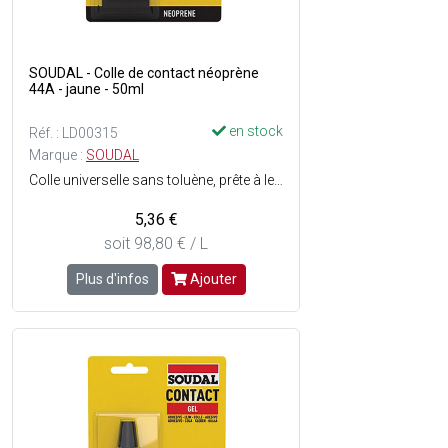
SOUDAL - Colle de contact néoprène
44A - jaune - 50ml
en stock
Réf. : LD00315
Marque :
SOUDAL
Colle universelle sans toluène, prête à lemploi, à base de caoutchoucs et résines synthétiques (néoprène) - Séchage rapide - Haute adhérence - Résiste à lhumidité - Consistance : Liquide - Couleur : Jaune.
5,36 €
soit 98,80 € / L
Plus d'infos
Ajouter