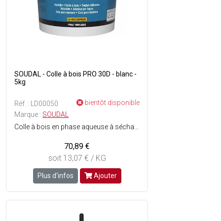
SOUDAL - Colle à bois PRO 30D - blanc -
5kg
bientôt disponible
Réf. : LD00050
Marque :
SOUDAL
Colle à bois en phase aqueuse à séchage rapide - Prête à lemploi à base de PVAc - Résistance à l'eau : D3 - Facilement malléable - Force finale élevée - Temps de prise rapide - Résiste aux hautes températures - Consistance : Liquide très visqueux - Couleur : Blanc, transparent au séchage.
70,89 €
soit 13,07 € / KG
Plus d'infos
Ajouter