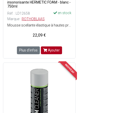
insonorisante HERMETIC FOAM - blanc -
750ml
en stock
Réf. : LD12658
Marque :
ROTHOBLAAS
Mousse scellante élastique à hautes propriétés insonorisantes - Réduction du bruit jusqu'à 63 dB - Certifié ISO10140-1 - Hérmétique même après la découpe - Faible teneur en VOC qui rend cette mousse également parfaite pour une utilisation en intérieur - Grâce à sa composition spéciale, elle reste élastique et déformable dans le temps, en compensant les mouvements du bois et les déformations différentielles des matériaux de construction - Résistance à l'air - Résistance à la traction - Réaction au feu : Classe E - Coloris : gris - Poids : 750 ml.
22,09 €
Plus d'infos
Ajouter
NOUVEAU