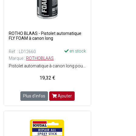
ROTHO BLAAS - Pistolet automatique
FLY FOAM à canon long
en stock
Réf. : LD12660
Marque :
ROTHOBLAAS
Pistolet automatique à canon long pour mousse - Pour toutes les cartouches de mousse les plus communes avec fermeture à baïonnette - Avec vis pour le réglage de flux.
19,32 €
Plus d'infos
Ajouter