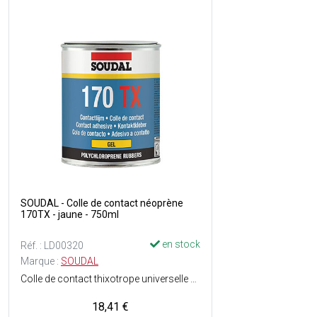
SOUDAL - Colle de contact néoprène
170TX - jaune - 750ml
en stock
Réf. : LD00320
Marque :
SOUDAL
Colle de contact thixotrope universelle sans toluène - Prête à lemploi, à base de caoutchoucs et résines synthétiques - Séchage rapide - Haute adhérence - Résiste à lhumidité - Consistance : Gel - Couleur : jaune, translucide.
18,41 €