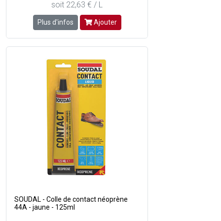
soit 22,63 € / L
Plus d'infos
Ajouter
SOUDAL - Colle de contact néoprène
44A - jaune - 125ml