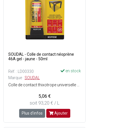
SOUDAL - Colle de contact néoprène
46A gel - jaune - 50ml
en stock
Réf. : LD00330
Marque :
SOUDAL
Colle de contact thixotrope universelle sans toluène, prête à lemploi, à base de caoutchoucs et résines synthétiques (néoprène) - Séchage rapide - Haute adhérence - Résiste à lhumidité - Consistance : Gel - Couleur : Jaune translucide.
5,06 €
soit 93,20 € / L
Plus d'infos
Ajouter