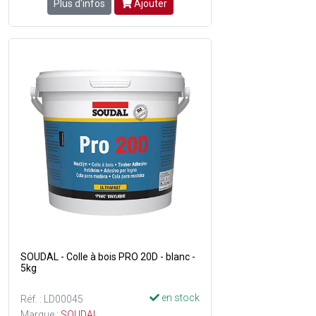
Plus d'infos
Ajouter
SOUDAL - Colle à bois PRO 20D - blanc -
5kg
en stock
Réf. : LD00045
Marque :
SOUDAL