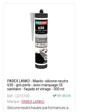
PAREX LANKO - Mastic -silicone neutre
630 - gris perle - avec marquage CE
sanitaire - façade et vitrage - 300 ml
en stock
Réf. : LD15100
Marque :
PAREX LANKO
Silicone neutre hautes parformances avec marquage CE, il offre une adhérence sans primaire sur de nombreux matériaux: béton, mortier, carrelage, verre, céramique, métal, bois, PVC. Ce silicone décoratif multi-supports est sans odeur, non corrosif, et présente de très faibles émissions de COV (certifications A+ et EC1 Plus). Grâce à sa formule résistante aux moisissures, il convient parfaitement aux pièces humides comme les cuisines ou salles de bains. Conditionné en cartouche PCR de 300 ml (plastique recyclé).