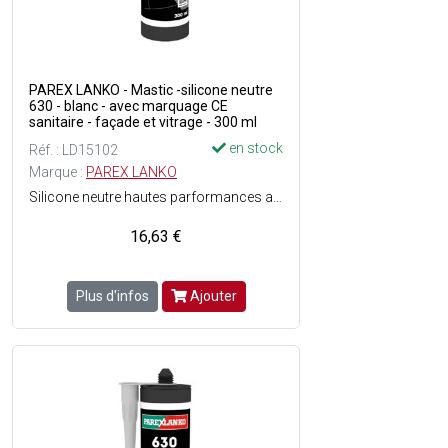
PAREX LANKO - Mastic -silicone neutre
630 - blanc - avec marquage CE
sanitaire - façade et vitrage - 300 ml
en stock
Réf. : LD15102
Marque :
PAREX LANKO
Silicone neutre hautes parformances avec marquage CE, il offre une adhérence sans primaire sur de nombreux matériaux: béton, mortier, carrelage, verre, céramique, métal, bois, PVC. Ce silicone décoratif multi-supports est sans odeur, non corrosif, et présente de très faibles émissions de COV (certifications A+ et EC1 Plus). Grâce à sa formule résistante aux moisissures, il convient parfaitement aux pièces humides comme les cuisines ou salles de bains. Conditionné en cartouche PCR de 300 ml (plastique recyclé).
16,63 €
Plus d'infos
Ajouter