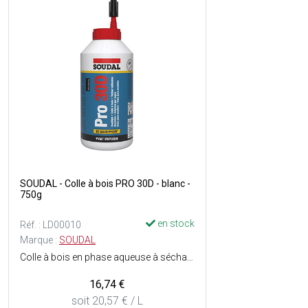
SOUDAL - Colle à bois PRO 30D - blanc -
750g
en stock
Réf. : LD00010
Marque :
SOUDAL
Colle à bois en phase aqueuse à séchage rapide - Prête à lemploi à base de PVAc - Résistance à l'eau : D3 - Facilement malléable - Force finale élevée - Temps de prise rapide - Résiste aux hautes températures - Consistance : Liquide très visqueux - Couleur : Blanc, transparent au séchage.
16,74 €
soit 20,57 € / L