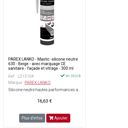
PAREX LANKO - Mastic -silicone neutre
630 - Beige - avec marquage CE
sanitaire - façade et vitrage - 300 ml
en stock
Réf. : LD15104
Marque :
PAREX LANKO
Silicone neutre hautes parformances avec marquage CE, il offre une adhérence sans primaire sur de nombreux matériaux: béton, mortier, carrelage, verre, céramique, métal, bois, PVC. Ce silicone décoratif multi-supports est sans odeur, non corrosif, et présente de très faibles émissions de COV (certifications A+ et EC1 Plus). Grâce à sa formule résistante aux moisissures, il convient parfaitement aux pièces humides comme les cuisines ou salles de bains. Conditionné en cartouche PCR de 300 ml (plastique recyclé).
16,63 €
Plus d'infos
Ajouter