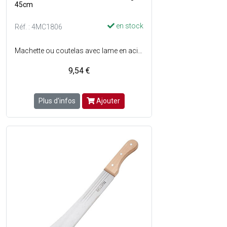
45cm
en stock
Réf. : 4MC1806
Machette ou coutelas avec lame en acier à haute teneur en carbone et en chrome traitée thermiquement - Lame laminée et pré-affûtée avec profil conique permettant une meilleure coupe - Dureté, flexibilité et résistance contrôlées - La lame atteint la fin du manche pour éviter des jeux entre la lame et le manche - Manche en bois - Longueur lame : 45 cm.
9,54 €
Plus d'infos
Ajouter