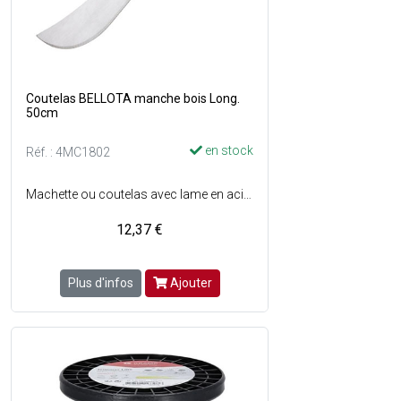
Coutelas BELLOTA manche bois Long.
50cm
en stock
Réf. : 4MC1802
Machette ou coutelas avec lame en acier à haute teneur en carbone et en chrome traitée thermiquement - Lame laminée et pré-affûtée avec profil conique permettant une meilleure coupe - Dureté, flexibilité et résistance contrôlées - La lame atteint la fin du manche pour éviter des jeux entre la lame et le manche - Manche en bois - Longueur lame : 50 cm.
12,37 €
Plus d'infos
Ajouter