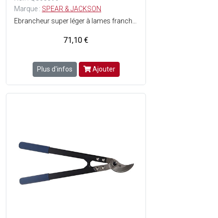
Marque :
SPEAR & JACKSON
Ebrancheur super léger à lames franches pour couper les bois verts ou secs - Lame forgée en acier au carbone et des manches rectangulaires en aluminium haute résistance parfaits pour les travaux de force - Amortisseurs en caoutchouc et poignées soft touch - Matière des manches : aluminium et soft touch - Diamètre de coupe : 32 mm.
71,10 €
Plus d'infos
Ajouter