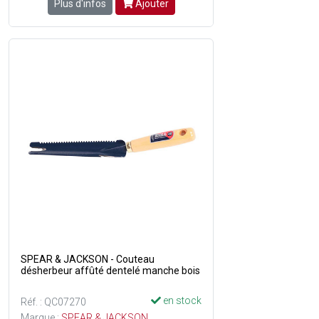
Plus d'infos
Ajouter
SPEAR & JACKSON - Couteau
désherbeur affûté dentelé manche bois
en stock
Réf. : QC07270
Marque :
SPEAR & JACKSON