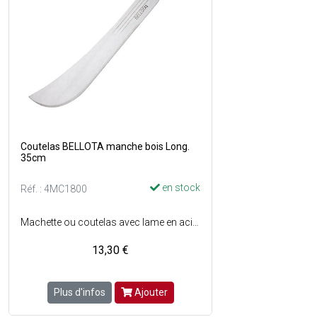
Coutelas BELLOTA manche bois Long.
35cm
en stock
Réf. : 4MC1800
Machette ou coutelas avec lame en acier à haute teneur en carbone et en chrome traitée thermiquement - Lame laminée et pré-affûtée avec profil conique permettant une meilleure coupe - Dureté, flexibilité et résistance contrôlées - La lame atteint la fin du manche pour éviter des jeux entre la lame et le manche - Manche en bois - Longueur lame : 35 cm.
13,30 €
Plus d'infos
Ajouter