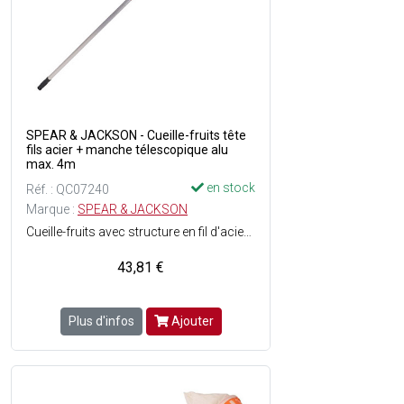
SPEAR & JACKSON - Cueille-fruits tête
fils acier + manche télescopique alu
max. 4m
en stock
Réf. : QC07240
Marque :
SPEAR & JACKSON
Cueille-fruits avec structure en fil d'acier rond laqué et collier de serrage en acier - Manche télescopique en aluminium de 4 mètres maximum - Hauteur de la tête : 33 cm - Poids : 755 g.
43,81 €
Plus d'infos
Ajouter