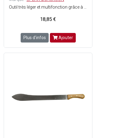
Outil très léger et multifonction grâce à son crochet et ses dents pour couper des liens, du raphia et pour ouvrir les sacs de terreau - Angle favorisant une utilisation plus confortable et son embout affûté permet une meilleure pénétration dans la terre - Tête en acier - Manche en hêtre - Longueur totale : 32.3 cm - Poids : 190 g.
18,85 €
Plus d'infos
Ajouter