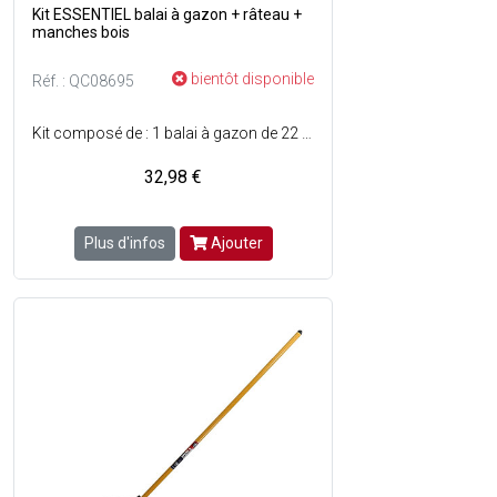
Kit ESSENTIEL balai à gazon + râteau +
manches bois
bientôt disponible
Réf. : QC08695
Kit composé de : 1 balai à gazon de 22 dents rondes en acier rouge + 1 râteau de 14 dents en acier rouge - Ils sont tous les 2 dotés d'un manche en bois brut : L. 110 cm pour le balai et L. 120 cm pour le râteau.
32,98 €
Plus d'infos
Ajouter