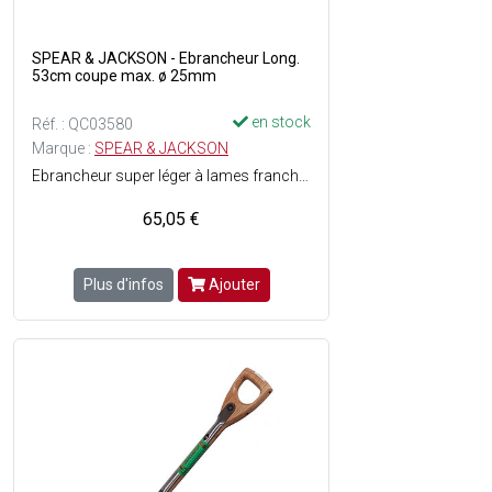
SPEAR & JACKSON - Ebrancheur Long.
53cm coupe max. ø 25mm
en stock
Réf. : QC03580
Marque :
SPEAR & JACKSON
Ebrancheur super léger à lames franches pour couper les bois verts ou secs - Modèle léger grâce à ses manches en nylon renforcé - Lame en acier à haute teneur en carbone recouverte de téflon pour résister à la corrosion et faciliter l'entretien de l'élagueur - Branches en nylon renforcé - Diamètre de coupe max. : 25 mm - Longueur totale : 53 cm
65,05 €
Plus d'infos
Ajouter