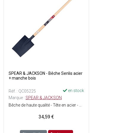
SPEAR & JACKSON - Bêche Senlis acier
+ manche bois
en stock
Réf. : QC05225
Marque :
SPEAR & JACKSON
Bêche de haute qualité - Tête en acier - Manche pomme en frêne 100 cm, certifié PEFC - Dimensions de la tête : l. 19.5 x L. 28 cm - Hauteur total : 124 cm - Poids : 1.73 kg.
34,59 €