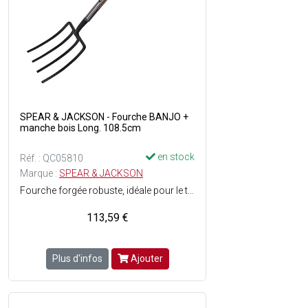
SPEAR & JACKSON - Fourche BANJO +
manche bois Long. 108.5cm
en stock
Réf. : QC05810
Marque :
SPEAR & JACKSON
Fourche forgée robuste, idéale pour le travail des sols lourds ou pierreux - Dotée de 4 dents rectangulaires épaisses très résistantes - Tête en acier - Manche en bois - Largeur tête : 23.5 cm - Longueur totale : 108.5 cm
113,59 €
Plus d'infos
Ajouter