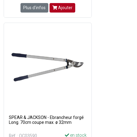
Plus d'infos
Ajouter
SPEAR & JACKSON - Ebrancheur forgé
Long. 70cm coupe max. ø 32mm
en stock
Réf. : QC03590