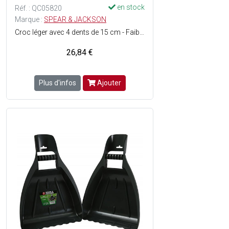
en stock
Réf. : QC05820
Marque :
SPEAR & JACKSON
Croc léger avec 4 dents de 15 cm - Faible poids : très facile et confortable à utiliser - Manche pomme en hêtre 130 cm, certifié PEFC - Tête en acier - Longueur totale : 140 cm.
26,84 €
Plus d'infos
Ajouter