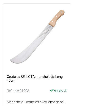
Coutelas BELLOTA manche bois Long.
40cm
en stock
Réf. : 4MC1803
Machette ou coutelas avec lame en acier à haute teneur en carbone et en chrome traitée thermiquement - Lame laminée et pré-affûtée avec profil conique permettant une meilleure coupe - Dureté, flexibilité et résistance contrôlées - La lame atteint la fin du manche pour éviter des jeux entre la lame et le manche - Manche en bois - Longueur lame : 40 cm.