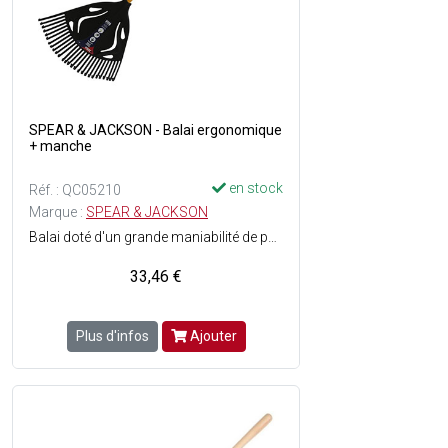
SPEAR & JACKSON - Balai ergonomique
+ manche
en stock
Réf. : QC05210
Marque :
SPEAR & JACKSON
Balai doté d'un grande maniabilité de par sa légèreté garantissant ainsi un travail efficace et rapide - Tête robuste et souple - Largeur de l'éventail 64 cm - 27 dents plates en polypropylène, incassable - Manche en fibre de verre de 130 cm - Couleur : Noir.
33,46 €
Plus d'infos
Ajouter