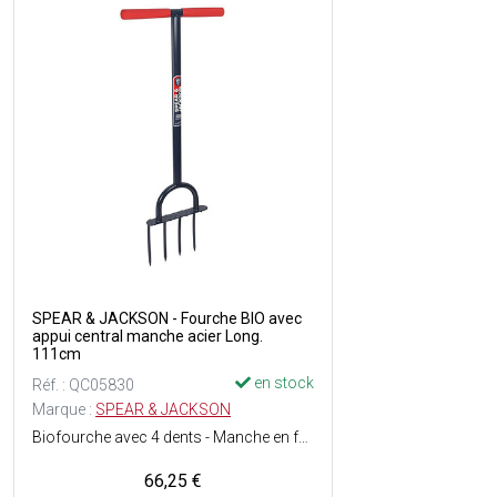
SPEAR & JACKSON - Fourche BIO avec
appui central manche acier Long.
111cm
en stock
Réf. : QC05830
Marque :
SPEAR & JACKSON
Biofourche avec 4 dents - Manche en forme de T permettant d'effectuer un mouvement de levier tout en gardant les mains au niveau de la taille, offrant une position idéale pour travailler les terrains souples - Repose-pieds et poignées antidérapantes pour plus de confort - Manche et tête en acier - Longueur totale : 111 cm.
66,25 €