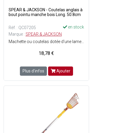
SPEAR & JACKSON - Coutelas anglais à
bout pointu manche bois Long. 50.8cm
en stock
Réf. : QC07205
Marque :
SPEAR & JACKSON
Machette ou coutelas dotée d'une lame forgée affûtée et résistante - Lame pointue forgée en acier au carbone : Ep. 2.5 mm x 50.8 cm - Bord affûté et trempé, pour plus de résistance - Poignée en bois.
18,78 €
Plus d'infos
Ajouter