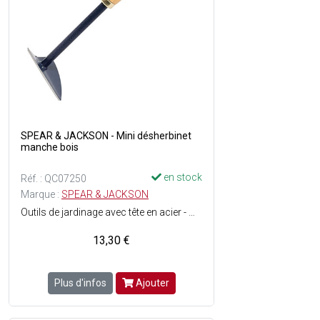
SPEAR & JACKSON - Mini désherbinet
manche bois
en stock
Réf. : QC07250
Marque :
SPEAR & JACKSON
Outils de jardinage avec tête en acier - Manche en hêtre.
13,30 €
Plus d'infos
Ajouter