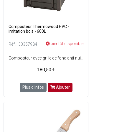
Composteur Thermowood PVC -
imitation bois - 600L
bientôt disponible
Réf. : 30357984
Composteur avec grille de fond anti-nuisibles - Résistant - Couvercle en deux parties facilitant lapport des déchets - Retrait pratique du compost grâce à deux trappes - Système daération discret - Conditionné à plat pour une manutention et un transport aisés - Il doit être posé sur un sol plat, semi-ombragé et à labri des rafales de vent - Le contact avec la terre ferme est obligatoire pour le passage de la biomasse animale - Ne jamais poser lappareil sur la pierre ou le béton - Simple à monter et à utiliser - Marière : PVC recyclé - Dimensions : l. 80 x L. 80 x H. 100 cm - Poids vide : 18 kg - Aspect : Imitation bois - Couleur : Marron.
180,50 €
Plus d'infos
Ajouter