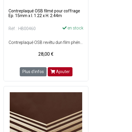
Contreplaqué OSB filmé pour coffrage
Ep. 15mm x l. 1.22 x H. 2.44m
en stock
Réf. : HB00460
Contreplaqué OSB revêtu dun film phénolique lisse de couleur marron sur les deux faces - Essence : Peuplier.
28,00 €
Plus d'infos
Ajouter