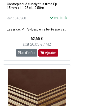
Contreplaqué eucalyptus filmé Ep.
15mm x l. 1.25 x L. 2.50m
en stock
Réf. : 040360
Essence : Pin Sylvestre traité - Préservation : Classe 3 - Surface : Sciée.
62,65 €
soit 20,05 € / M2
Plus d'infos
Ajouter