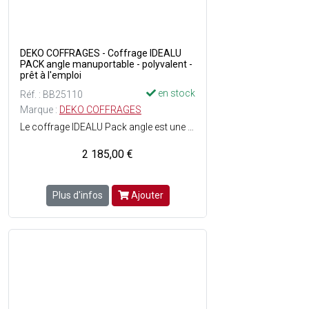
DEKO COFFRAGES - Coffrage IDEALU
PACK angle manuportable - polyvalent -
prêt à l'emploi
en stock
Réf. : BB25110
Marque :
DEKO COFFRAGES
Le coffrage IDEALU Pack angle est une solution simplifiée, efficace et économique - Il permet une installation plus rapide qu'un coffrage en bois - Sa structure rigide est composée d'aluminium - Il offre une finition des ouvrages en béton lisse et uniforme, ce qui améliore l'esthétique et la qualité structurelle des constructions.
2 185,00 €
Plus d'infos
Ajouter