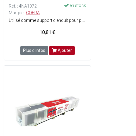
en stock
Réf. : 4NA1072
Marque :
COFRA
Utilisé comme support d'enduit pour plafonds, cloisons, crépis extérieurs, pour l'aménagement de combles - Coupe feu - Barrière aux rongeurs -Reprise de bétonnages.
10,81 €
Plus d'infos
Ajouter