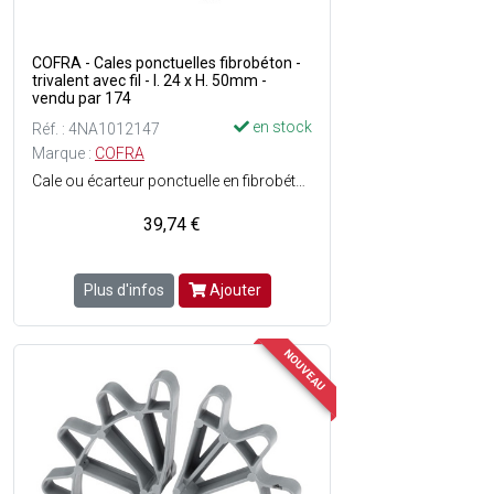
COFRA - Cales ponctuelles fibrobéton -
trivalent avec fil - l. 24 x H. 50mm -
vendu par 174
en stock
Réf. : 4NA1012147
Marque :
COFRA
Cale ou écarteur ponctuelle en fibrobéton pour barres d'armature - Excellente résistance à la pression - Bonne surface d'appui - Résiste au feu - Pas de déformation à la chaleur ou au froid - Solution appropriée pour le béton étanche à l'eau - Changement facile d'enrobage par rotation de la cale - Longues ligatures en fil recuit facilitant la mise en oeuvre - Dimensions : l. 24 x H. 50 mm.
39,74 €
Plus d'infos
Ajouter
NOUVEAU