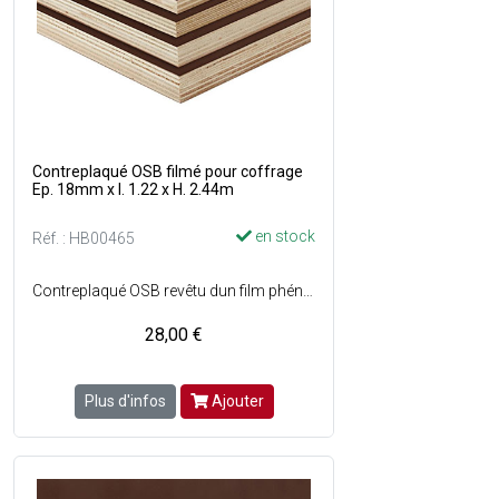
Contreplaqué OSB filmé pour coffrage
Ep. 18mm x l. 1.22 x H. 2.44m
en stock
Réf. : HB00465
Contreplaqué OSB revêtu dun film phénolique lisse de couleur marron sur les deux faces - Essence : Peuplier.
28,00 €
Plus d'infos
Ajouter