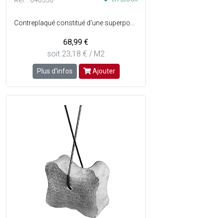
Réf. : 040350
Contreplaqué constitué d'une superposition de plusieurs couches de bois collées en sens alterné et revêtu dun film phénolique lisse de couleur marron sur les deux faces - Essence : Pin.
68,99 €
soit 23,18 € / M2
Plus d'infos
Ajouter