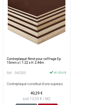
Contreplaqué filmé pour coffrage Ep.
15mm x l. 1.22 x H. 2.44m
en stock
Réf. : 040300
Contreplaqué constitué d'une superposition de plusieurs couches de bois collées en sens alterné et revêtu dun film phénolique lisse de couleur marron sur les deux faces - Essence : Peuplier.
40,29 €
soit 13,53 € / M2