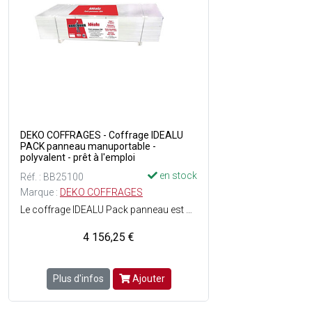
DEKO COFFRAGES - Coffrage IDEALU
PACK panneau manuportable -
polyvalent - prêt à l'emploi
en stock
Réf. : BB25100
Marque :
DEKO COFFRAGES
Le coffrage IDEALU Pack panneau est une solution simplifiée, efficace et économique - Il permet une installation plus rapide qu'un coffrage en bois - Sa structure rigide est composée d'aluminium - Il offre une finition des ouvrages en béton lisse et uniforme ce qui améliore l'esthétique et la qualité structurelle des constructions.
4 156,25 €
Plus d'infos
Ajouter