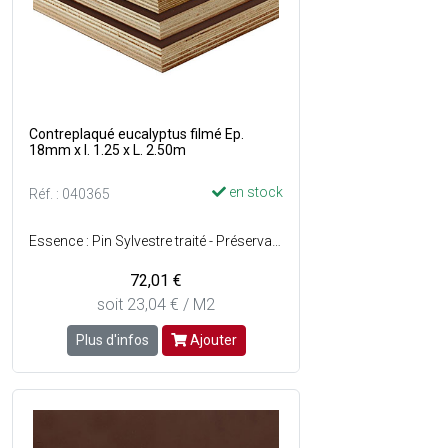
Contreplaqué eucalyptus filmé Ep.
18mm x l. 1.25 x L. 2.50m
en stock
Réf. : 040365
Essence : Pin Sylvestre traité - Préservation : Classe 3 - Surface : Sciée.
72,01 €
soit 23,04 € / M2
Plus d'infos
Ajouter