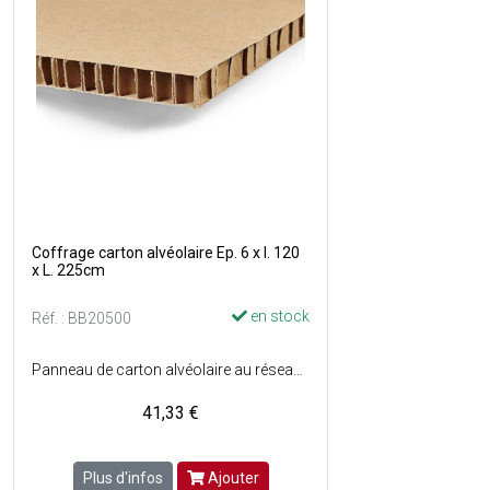
Coffrage carton alvéolaire Ep. 6 x l. 120
x L. 225cm
en stock
Réf. : BB20500
Panneau de carton alvéolaire au réseau perforé - Maléable - Structure nid d'abeille contrecollée entre deux couvertures cartonnées lisses - Extrêmement résistante à la compression.
41,33 €
Plus d'infos
Ajouter