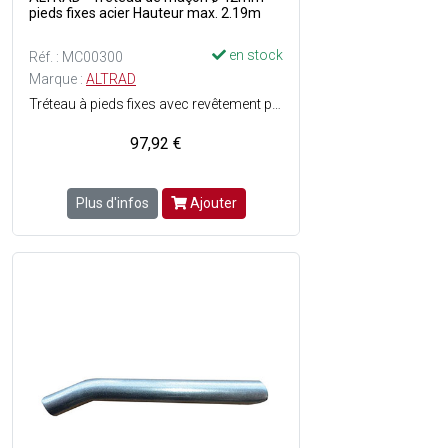
pieds fixes acier Hauteur max. 2.19m
en stock
Réf. : MC00300
Marque :
ALTRAD
Tréteau à pieds fixes avec revêtement peinture époxy - Démontable - Charge max. : 900 kg - Poids : 19 kg - Hauteur : de 1.20 à 2.19 m.
97,92 €
Plus d'infos
Ajouter