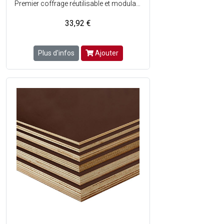
Premier coffrage réutilisable et modulable en ABS - Très léger : Peut être manipulé manuellement et monté par une seule personne, sans utiliser de grue ou autres moyens mécaniques - Surface intérieure lisse permettant de réaliser des piliers ou poteaux sans utiliser des produits décoffrants - Haute résistance mécanique - Absorption de choc - Le béton nadhére pas aux paroies ce qui rend le décoffrage facile - Nettoyage des panneaux simplement avec de leau sans détergent ou produit particulier - Fabriqué en matière recyclage - Facile à assembler.
33,92 €
Plus d'infos
Ajouter