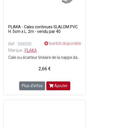
PLAKA - Cales continues SLALOM PVC
H. 5cm x L. 2m - vendu par 40
bientôt disponible
Réf. : 504050
Marque :
PLAKA
Cale ou écarteur linéaire de la nappe darmatures inférieure - Stable, résistant au glissement, au basculement et peut reprendre des charges darmatures élevées - Facilite son enrobage de béton, empêchant la formation de vides ou lapparition dune fissure continue dans le béton - Sa forme permet une pénétration du béton en dessous du profil et garantit un bon enrobage de lécarteur à condition que le béton ait été correctement vibré - Léger - Economique - Mise en uvre rapide - Très résistant - Peu visible après décoffrage - Excellent remplissage - Matière : PVC -Dimensions : H. 4 cm x L. 2 m.
2,66 €
Plus d'infos
Ajouter