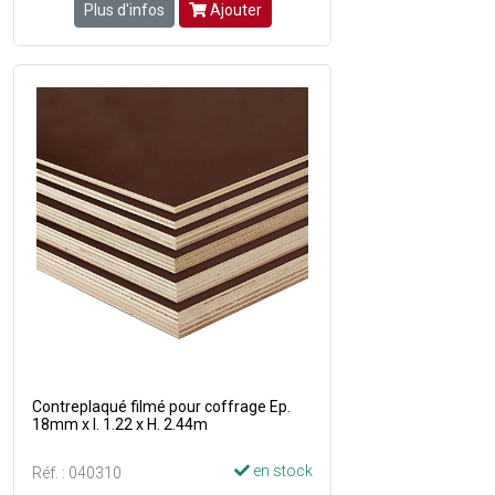
Plus d'infos
Ajouter
Contreplaqué filmé pour coffrage Ep.
18mm x l. 1.22 x H. 2.44m
en stock
Réf. : 040310