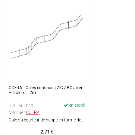
COFRA - Cales continues ZIG ZAG acier
H. 5cm x L. 2m
en stock
Réf. : 504040
Marque :
COFRA
Cale ou écarteur de nappe en forme de Z est un distancier permettant d'assurer l'écartement entre deux treillis d'armatures, afin de faciliter l'enrobage en béton - Composé de deux tiges d'acier ø3.5 mm et d'un fil d'acier reliant les deux filants - Utilisable en position verticale et horizontale - Portance optimale - Excellente tenue même en cas de marche sur la nappe supérieure - Matière : Acier (qualité B500B) - Dimensions : H. 5 cm x L. 2 m.
2,71 €