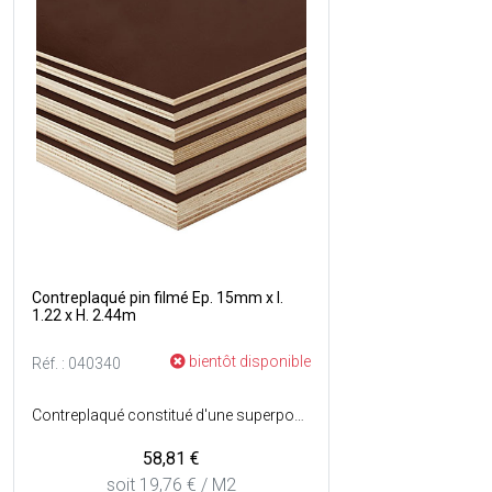
Contreplaqué pin filmé Ep. 15mm x l.
1.22 x H. 2.44m
bientôt disponible
Réf. : 040340
Contreplaqué constitué d'une superposition de plusieurs couches de bois collées en sens alterné et revêtu dun film phénolique lisse de couleur marron sur les deux faces - Essence : Pin.
58,81 €
soit 19,76 € / M2