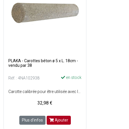
PLAKA - Carottes béton ø 5 x L. 18cm -
vendu par 38
en stock
Réf. : 4NA102938
Carotte calibrée pour être utilisée avec les cônes massifs et les cônes à ailettes en PVC - En aucun cas ce type de cône ne peut être utilisé pour réaliser une étanchéité douvrage - Seul le système dentretoise type Tubes Fibrobéton avec bouchons collés permet une étanchéité - Rebouchage rapide - Matière : Béton de très haute qualité - Dimensions : ø5 x L. 18 cm.
32,98 €
Plus d'infos
Ajouter