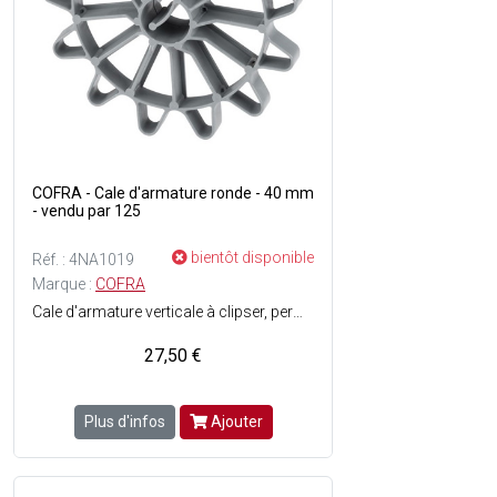
COFRA - Cale d'armature ronde - 40 mm
- vendu par 125
bientôt disponible
Réf. : 4NA1019
Marque :
COFRA
Cale d'armature verticale à clipser, permettant un bon maintien des fers, en respectant l'enrobage - Invisible au décoffrage - Enrobage : 40 mm - Pour fer de 6 à 12 mm - vendu en sachet de 250 pièces.
27,50 €
Plus d'infos
Ajouter