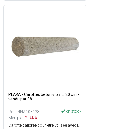
PLAKA - Carottes béton ø 5 x L. 20 cm -
vendu par 38
en stock
Réf. : 4NA103138
Marque :
PLAKA
Carotte calibrée pour être utilisée avec les cônes massifs et les cônes à ailettes en PVC - En aucun cas ce type de cône ne peut être utilisé pour réaliser une étanchéité douvrage - Seul le système dentretoise type Tubes Fibrobéton avec bouchons collés permet une étanchéité - Rebouchage rapide - Matière : Béton de très haute qualité - Dimensions : ø5 x L. 20 cm.