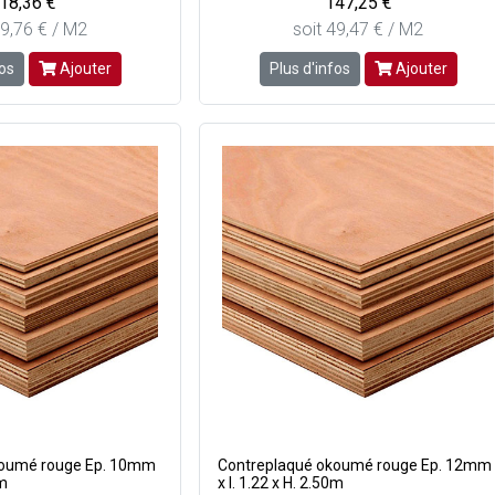
18,36 €
147,25 €
39,76 € / M2
soit 49,47 € / M2
fos
Ajouter
Plus d'infos
Ajouter
koumé rouge Ep. 10mm
Contreplaqué okoumé rouge Ep. 12mm
0m
x l. 1.22 x H. 2.50m