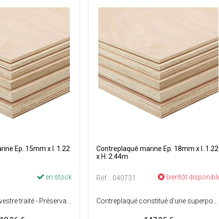
ine Ep. 15mm x l. 1.22
Contreplaqué marine Ep. 18mm x l. 1.22
x H. 2.44m
en stock
bientôt disponibl
Réf. : 040731
Essence : Pin Sylvestre traité - Préservation : Classe 3 - Surface : Sciée.
Contreplaqué constitué d'une superposition de plusieurs couches de bois collées en sens alterné - Certifié selon la norme anglaise BS 1088 - Excellente tenue à l'humidité - Collage extérieur.