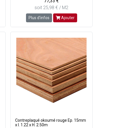
77,33 €
soit 25,98 € / M2
Plus d'infos
Ajouter
Contreplaqué okoumé rouge Ep. 15mm
x l. 1.22 x H. 2.50m