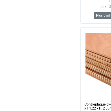
1
soit 
Plus d'in
Contreplaqué o
x l. 1.22 x H. 2.5