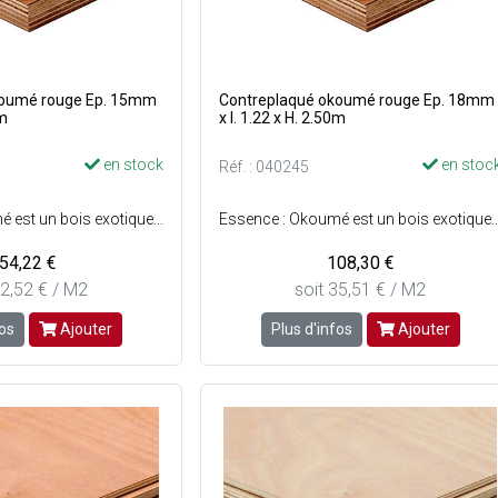
koumé rouge Ep. 15mm
Contreplaqué okoumé rouge Ep. 18mm
0m
x l. 1.22 x H. 2.50m
en stock
en stoc
Réf. : 040245
Essence : Okoumé est un bois exotique léger et tendre - Préservation : Classe 3 - Collage extérieur - Origine : Afrique centrale - Couleur : Du rouge clair au brun rouge - E1 Certifié NF Extérieur CTB-X
Essence : Okoumé est un bois exotique léger et tendre - Préservation : Classe 3 - Collage extérieur - Origine : Afrique centrale - Cou
54,22 €
108,30 €
32,52 € / M2
soit 35,51 € / M2
fos
Ajouter
Plus d'infos
Ajouter