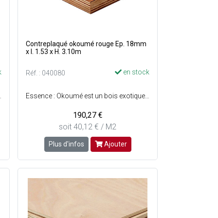
Contreplaqué okoumé rouge Ep. 18mm
x l. 1.53 x H. 3.10m
k
en stock
Réf. : 040080
leur : Du rouge clair au brun rouge - E1 Certifié NF Extérieur CTB-X
Essence : Okoumé est un bois exotique léger et tendre - Préservation : Classe 3 - Collage extérieur - Origine : Afrique centrale - Couleur : Du rouge clair au brun rouge - E1 Certifié NF Extérieur CTB-X
190,27 €
soit 40,12 € / M2
Plus d'infos
Ajouter