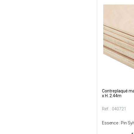
Contreplaqué mar
x H. 2.44m
Réf. : 040721