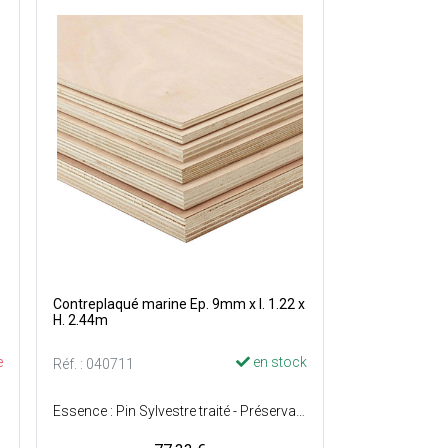
Contreplaqué marine Ep. 9mm x l. 1.22 x
H. 2.44m
e
en stock
Réf. : 040711
Essence : Pin Sylvestre traité - Préservation : Classe 4 - Surface : Sciée.