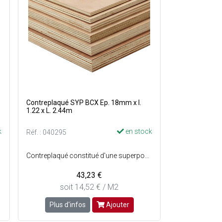
Contreplaqué SYP BCX Ep. 18mm x l.
1.22 x L. 2.44m
k
en stock
Réf. : 040295
Contreplaqué constitué d'une superposition de plusieurs couches de bois collées en sens alterné - Centre : Bois tropicaux ou pin - Qualité des faces : SYP BCX.
43,23 €
soit 14,52 € / M2
Plus d'infos
Ajouter