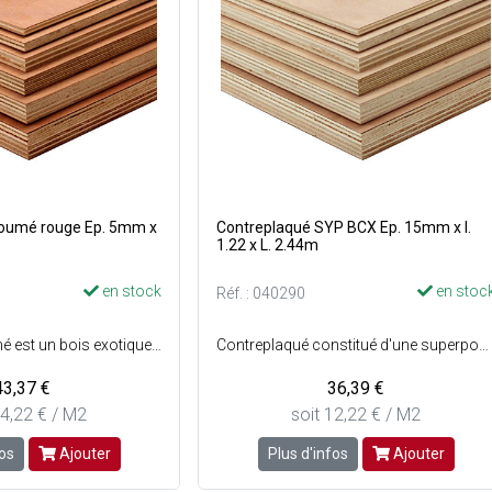
koumé rouge Ep. 5mm x
Contreplaqué SYP BCX Ep. 15mm x l.
1.22 x L. 2.44m
en stock
en stoc
Réf. : 040290
Essence : Okoumé est un bois exotique léger et tendre - Préservation : Classe 3 - Collage extérieur - Origine : Afrique centrale - Couleur : Du rouge clair au brun rouge - E1 Certifié NF Extérieur CTB-X
Contreplaqué constitué d'une superposition de plusieurs couches de bois collées en sens alterné - Centre : Bois tropicaux ou pin - Qualité des faces : SYP BCX.
43,37 €
36,39 €
14,22 € / M2
soit 12,22 € / M2
fos
Ajouter
Plus d'infos
Ajouter