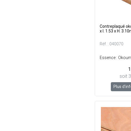
Contreplaqué o
x l. 1.53 x H. 3.1
Réf. : 040070
1
soit 
Plus d'in