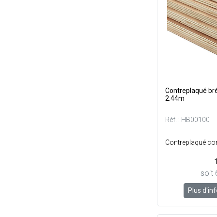
Contreplaqué brés
2.44m
Réf. : HB00100
soit 
Plus d'in