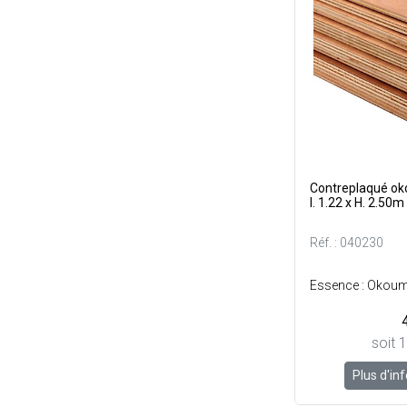
Contreplaqué o
l. 1.22 x H. 2.50m
Réf. : 040230
soit 
Plus d'in