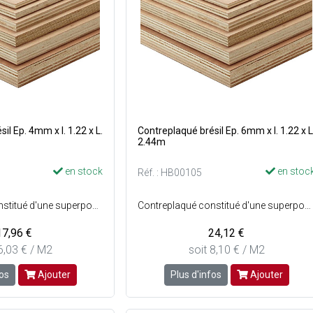
il Ep. 4mm x l. 1.22 x L.
Contreplaqué brésil Ep. 6mm x l. 1.22 x L
2.44m
en stock
en stoc
Réf. : HB00105
Contreplaqué constitué d'une superposition de plusieurs couches de bois collées en sens alterné - Centre : Bois tropicaux ou pin - Faces : Virola ou pin - Qualité des faces : BB/CC (les faces comportent quelques défauts d'aspect) - Provenance : Brésil - Préservation : Classe 1 en intérieur.
Contreplaqué constitué d'une superposition de plusieurs couches de bois collées en sens alterné - Centre : Bois tropicaux ou pin - Faces : Virola ou pin - Qualité des faces : BB/CC (les faces comportent quelques défauts d'aspect) - Provenance : Brésil - Préservation : Classe 1 en intérieur.
17,96 €
24,12 €
6,03 € / M2
soit 8,10 € / M2
fos
Ajouter
Plus d'infos
Ajouter