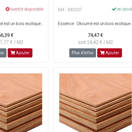
bientôt disponible
en stoc
Réf. : 040237
Essence : Okoumé est un bois exotique léger et tendre - Préservation : Classe 3 - Collage extérieur - Origine : Afrique centrale - Couleur : Du rouge clair au brun rouge - E1 Certifié NF Extérieur CTB-X
Essence : Okoumé est un bois exotique léger et tendre - Préservation : Classe 3 - Collage extérieur - Origine : Afrique centrale - Cou
66,39 €
74,47 €
21,77 € / M2
soit 24,42 € / M2
fos
Ajouter
Plus d'infos
Ajouter