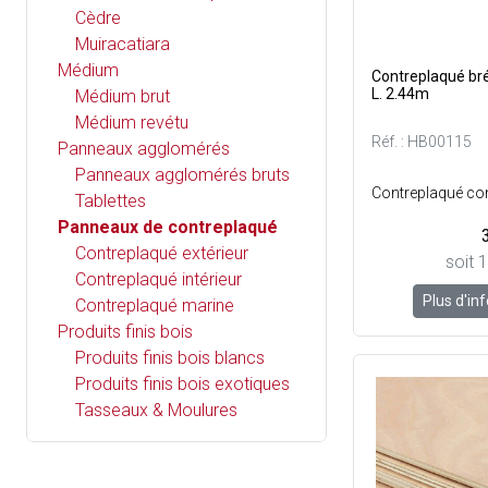
Cèdre
Muiracatiara
Médium
Contreplaqué brés
L. 2.44m
Médium brut
Médium revétu
Réf. : HB00115
Panneaux agglomérés
Panneaux agglomérés bruts
Tablettes
Panneaux de contreplaqué
Contreplaqué extérieur
soit 
Contreplaqué intérieur
Plus d'in
Contreplaqué marine
Produits finis bois
Produits finis bois blancs
Produits finis bois exotiques
Tasseaux & Moulures