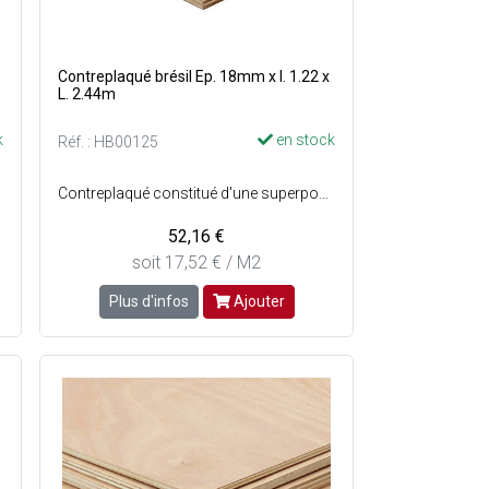
Contreplaqué brésil Ep. 18mm x l. 1.22 x
L. 2.44m
k
en stock
Réf. : HB00125
Contreplaqué constitué d'une superposition de plusieurs couches de bois collées en sens alterné - Centre : Bois tropicaux ou pin - Faces : Virola ou pin - Qualité des faces : BB/CC (les faces comportent quelques défauts d'aspect) - Provenance : Brésil - Préservation : Classe 1 en intérieur.
52,16 €
soit 17,52 € / M2
Plus d'infos
Ajouter