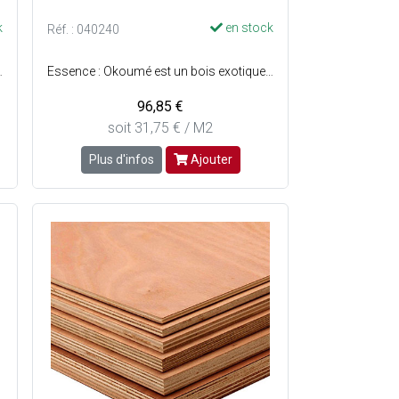
k
en stock
Réf. : 040240
leur : Du rouge clair au brun rouge - E1 Certifié NF Extérieur CTB-X
Essence : Okoumé est un bois exotique léger et tendre - Préservation : Classe 3 - Collage extérieur - Origine : Afrique centrale - Couleur : Du rouge clair au brun rouge - E1 Certifié NF Extérieur CTB-X
96,85 €
soit 31,75 € / M2
Plus d'infos
Ajouter