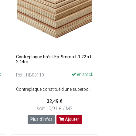
.
Contreplaqué brésil Ep. 9mm x l. 1.22 x L.
2.44m
k
en stock
Réf. : HB00110
Contreplaqué constitué d'une superposition de plusieurs couches de bois collées en sens alterné - Centre : Bois tropicaux ou pin - Faces : Virola ou pin - Qualité des faces : BB/CC (les faces comportent quelques défauts d'aspect) - Provenance : Brésil - Préservation : Classe 1 en intérieur.
32,49 €
soit 10,91 € / M2
Plus d'infos
Ajouter