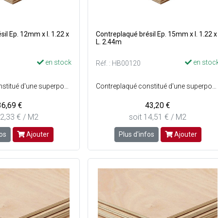
il Ep. 12mm x l. 1.22 x
Contreplaqué brésil Ep. 15mm x l. 1.22 x
L. 2.44m
en stock
en stoc
Réf. : HB00120
Contreplaqué constitué d'une superposition de plusieurs couches de bois collées en sens alterné - Centre : Bois tropicaux ou pin - Faces : Virola ou pin - Qualité des faces : BB/CC (les faces comportent quelques défauts d'aspect) - Provenance : Brésil - Préservation : Classe 1 en intérieur.
Contreplaqué constitué d'une superposition de plusieurs couches de bois collées en sens alterné - Centre : Bois tropicaux ou pin - Faces : Virola ou pin - Qualité des faces : BB/CC (les faces comportent quelques défauts d'aspect) - Provenance : Brésil - Préservation : Classe 1 en intérieur.
36,69 €
43,20 €
12,33 € / M2
soit 14,51 € / M2
fos
Ajouter
Plus d'infos
Ajouter