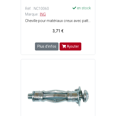
en stock
Réf. : NC10060
Marque :
ING
Cheville pour matériaux creux avec patte à vis - Idéale plaque de plâtre - A utiliser avec une pince à expansion - Facile et rapide - 5 jambes d'expansion pour une fixation sûre et résistante - 2 ergots anti-rotation : La cheville ne tourne pas au serrage - Finition : Acier zingué blanc - Filetage : M5 - Perçage : ø9 mm - Longueur cheville : 37 mm - Epaisseur de la pièce à fixer : 3 à 13 mm - Charge max. : Plaque de plâtre = 15 kg et parpaing/brique creuse = 22 kg.
3,71 €
Plus d'infos
Ajouter