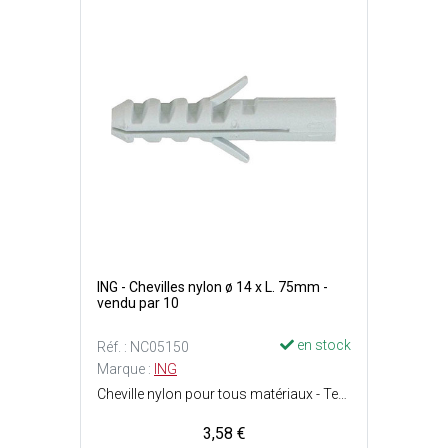
ING - Chevilles nylon ø 14 x L. 75mm -
vendu par 10
en stock
Réf. : NC05150
Marque :
ING
Cheville nylon pour tous matériaux - Tenue optimale dans les matériaux pleins - Ergots anti-rotation : La cheville ne tourne pas au serrage - Perçage : ø14 x P. 85 mm - Vis : ø10 - 12 mm - Charge max. : Matériaux creux = 70 kg et matériaux pleins = 180 kg.
3,58 €