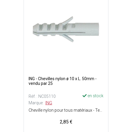
ING - Chevilles nylon ø 10 x L. 50mm -
vendu par 25
en stock
Réf. : NC05110
Marque :
ING
Cheville nylon pour tous matériaux - Tenue optimale dans les matériaux pleins - Ergots anti-rotation : La cheville ne tourne pas au serrage - Perçage : ø10 x P. 60 mm - Vis : ø6 - 8 mm - Charge max. : Matériaux creux = 45 kg et matériaux pleins = 120 kg.
2,85 €