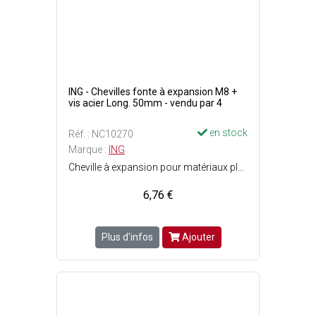
ING - Chevilles fonte à expansion M8 +
vis acier Long. 50mm - vendu par 4
en stock
Réf. : NC10270
Marque :
ING
Cheville à expansion pour matériaux pleins - Finition : Acier qualité 6,8 : hautes performances - Forte expansion - Pose facile et rapide - Expansion par vissage - Ecrou et rondelle pré-montés - Filetage : M8 - Perçage : ø14 x P. 70 mm - Longueur cheville : 50 mm - Vis : M8 x 60 mm.
6,76 €
Plus d'infos
Ajouter