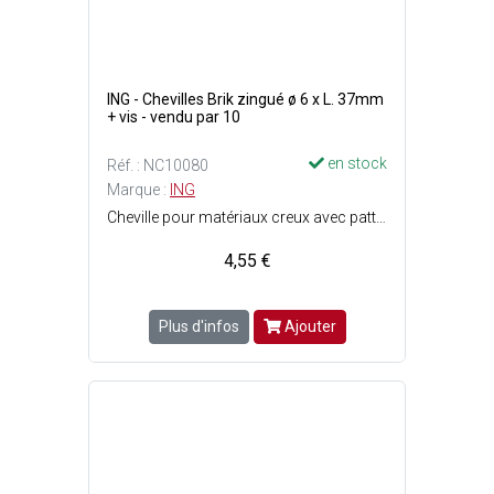
ING - Chevilles Brik zingué ø 6 x L. 37mm
+ vis - vendu par 10
en stock
Réf. : NC10080
Marque :
ING
Cheville pour matériaux creux avec patte à vis - Idéale plaque de plâtre - A utiliser avec une pince à expansion - Facile et rapide - 5 jambes d'expansion pour une fixation sûre et résistante - 2 ergots anti-rotation : La cheville ne tourne pas au serrage - Finition : Acier zingué blanc - Filetage : M6 - Perçage : ø10 mm - Longueur cheville : 37 mm - Epaisseur de la pièce à fixer : 3 à 13 mm - Charge max. : Plaque de plâtre = 20 kg et parpaing/brique creuse = 30 kg.
4,55 €
Plus d'infos
Ajouter