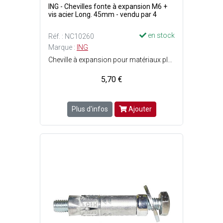
ING - Chevilles fonte à expansion M6 +
vis acier Long. 45mm - vendu par 4
en stock
Réf. : NC10260
Marque :
ING
Cheville à expansion pour matériaux pleins - Finition : Acier qualité 6,8 : hautes performances - Forte expansion - Pose facile et rapide - Expansion par vissage - Ecrou et rondelle pré-montés - Filetage : M6 - Perçage : ø12 x P. 60 mm - Longueur cheville : 45 mm - Vis : M6 x 50 mm.
5,70 €
Plus d'infos
Ajouter