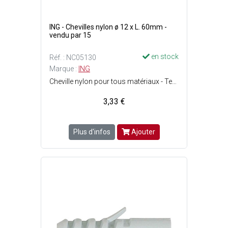
ING - Chevilles nylon ø 12 x L. 60mm -
vendu par 15
en stock
Réf. : NC05130
Marque :
ING
Cheville nylon pour tous matériaux - Tenue optimale dans les matériaux pleins - Ergots anti-rotation : La cheville ne tourne pas au serrage - Perçage : ø12 x P. 70 mm - Vis : ø8 - 10 mm - Charge max. : Matériaux creux = 55 kg et matériaux pleins = 150 kg.
3,33 €
Plus d'infos
Ajouter