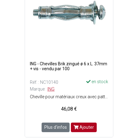
ING - Chevilles Brik zingué ø 6 x L. 37mm
+ vis - vendu par 100
en stock
Réf. : NC10140
Marque :
ING
Cheville pour matériaux creux avec patte à vis - Idéale plaque de plâtre - A utiliser avec une pince à expansion - Facile et rapide - 5 jambes d'expansion pour une fixation sûre et résistante - 2 ergots anti-rotation : La cheville ne tourne pas au serrage - Finition : Acier zingué blanc - Filetage : M6 - Perçage : ø10 mm - Longueur cheville : 37 mm - Epaisseur de la pièce à fixer : 3 à 13 mm - Charge max. : Plaque de plâtre = 20 kg et parpaing/brique creuse = 30 kg.
46,08 €
Plus d'infos
Ajouter