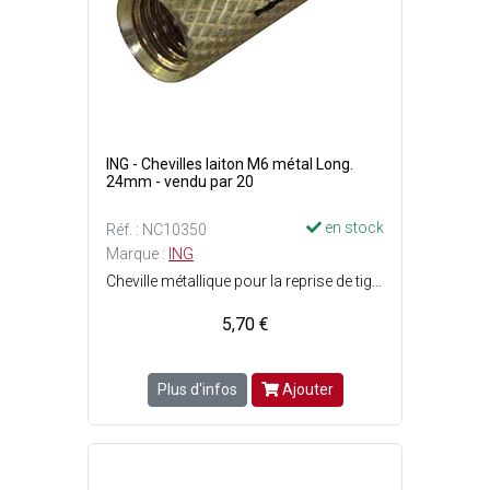
ING - Chevilles laiton M6 métal Long.
24mm - vendu par 20
en stock
Réf. : NC10350
Marque :
ING
Cheville métallique pour la reprise de tige filetée - Compatible avec vis et tige filetée au pas métrique - Surface externe forme diamantée assurant un bon maintien - Profondeur d'ancrage réduite : possibilité de fixation dans un support de faible épaisseur - Pose facile et rapide - Expansion par vissage sans outil - Résistante au feu et à la corrosion - Filetage : M6 - Perçage : ø8 x P. 30 mm - Longueur cheville : 24 mm.
5,70 €
Plus d'infos
Ajouter