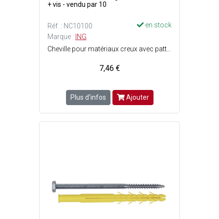
+ vis - vendu par 10
en stock
Réf. : NC10100
Marque :
ING
Cheville pour matériaux creux avec patte à vis - Idéale plaque de plâtre - A utiliser avec une pince à expansion - Facile et rapide - 5 jambes d'expansion pour une fixation sûre et résistante - 2 ergots anti-rotation : La cheville ne tourne pas au serrage - Finition : Acier zingué blanc - Filetage : M8 - Perçage : ø13 mm - Longueur cheville : 37 mm - Epaisseur de la pièce à fixer : 3 à 13 mm - Charge max. : Plaque de plâtre = 25 kg et parpaing/brique creuse = 40 kg.
7,46 €
Plus d'infos
Ajouter