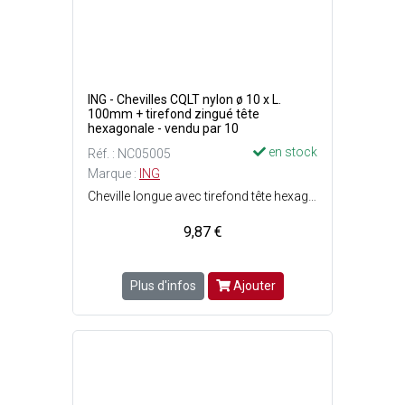
ING - Chevilles CQLT nylon ø 10 x L.
100mm + tirefond zingué tête
hexagonale - vendu par 10
en stock
Réf. : NC05005
Marque :
ING
Cheville longue avec tirefond tête hexagonale - Idéale pour les matériaux creux - Ailettes anti-rotation - Facile et rapide à poser - Cheville ø10 mm : 100% nylon polyamide 6 - Tirefond ø7 mm : Acier zingué blanc - Perçage matériaux pleins : ø11 x P. 80 mm - Charge max. : Matériaux creux = 100 kg et matériaux pleins = 250 kg.
9,87 €
Plus d'infos
Ajouter