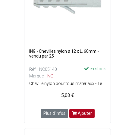
ING - Chevilles nylon ø 12 x L. 60mm -
vendu par 25
en stock
Réf. : NC05140
Marque :
ING
Cheville nylon pour tous matériaux - Tenue optimale dans les matériaux pleins - Ergots anti-rotation : La cheville ne tourne pas au serrage - Perçage : ø12 x P. 70 mm - Vis : ø8 - 10 mm - Charge max. : Matériaux creux = 55 kg et matériaux pleins = 150 kg.
5,03 €
Plus d'infos
Ajouter