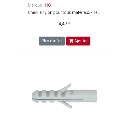
Marque :
ING
Cheville nylon pour tous matériaux - Tenue optimale dans les matériaux pleins - Ergots anti-rotation : La cheville ne tourne pas au serrage - Perçage : ø10 x P. 60 mm - Vis : ø6 - 8 mm - Charge max. : Matériaux creux = 45 kg et matériaux pleins = 120 kg.
4,47 €
Plus d'infos
Ajouter