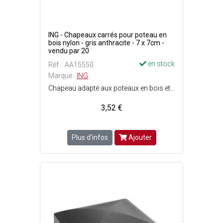
ING - Chapeaux carrés pour poteau en
bois nylon - gris anthracite - 7 x 7cm -
vendu par 20
en stock
Réf. : AA15550
Marque :
ING
Chapeau adapté aux poteaux en bois et à une forme plate - Protège et évite le vieillissement du bois - Matière : 100 % nylon polypropylène - Vissage direct au travers du capuchon, sans perçage -Durable dans le temps, anti-UV - Vis ø3.9 x L. 19 mm incluses.
3,52 €
Plus d'infos
Ajouter