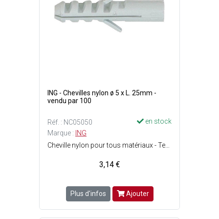
ING - Chevilles nylon ø 5 x L. 25mm -
vendu par 100
en stock
Réf. : NC05050
Marque :
ING
Cheville nylon pour tous matériaux - Tenue optimale dans les matériaux pleins - Ergots anti-rotation : La cheville ne tourne pas au serrage - Perçage : ø5 x P. 35 mm - Vis : ø2.5 - 4 mm - Charge max. : Matériaux creux = 20 kg et matériaux pleins = 30 kg.
3,14 €
Plus d'infos
Ajouter