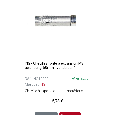
ING - Chevilles fonte à expansion M8
acier Long. 50mm - vendu par 4
en stock
Réf. : NC10290
Marque :
ING
Cheville à expansion pour matériaux pleins - Finition : Acier qualité 6,8 : hautes performances - Forte expansion - Pose facile et rapide - Expansion par vissage - Ecrou et rondelle pré-montés - Filetage : M8 - Perçage : ø14 x P. 70 mm - Longueur cheville : 50 mm - Livrées sans vis.
5,73 €