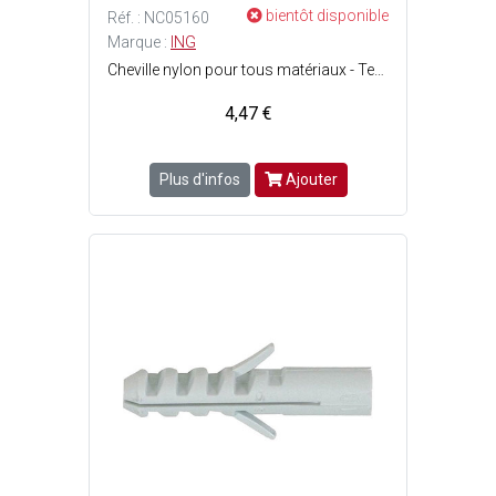
bientôt disponible
Réf. : NC05160
Marque :
ING
Cheville nylon pour tous matériaux - Tenue optimale dans les matériaux pleins - Ergots anti-rotation : La cheville ne tourne pas au serrage - Perçage : ø14 x P. 85 mm - Vis : ø10 - 12 mm - Charge max. : Matériaux creux = 70 kg et matériaux pleins = 180 kg.
4,47 €
Plus d'infos
Ajouter