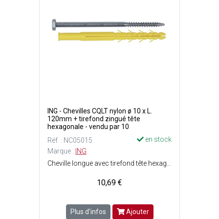
ING - Chevilles CQLT nylon ø 10 x L.
120mm + tirefond zingué tête
hexagonale - vendu par 10
en stock
Réf. : NC05015
Marque :
ING
Cheville longue avec tirefond tête hexagonale - Idéale pour les matériaux creux - Ailettes anti-rotation - Facile et rapide à poser - Cheville ø10 mm : 100% nylon polyamide 6 - Tirefond ø7 mm : Acier zingué blanc - Perçage matériaux pleins : ø11 x P. 80 mm - Charge max. : Matériaux creux = 100 kg et matériaux pleins = 250 kg.
10,69 €
Plus d'infos
Ajouter