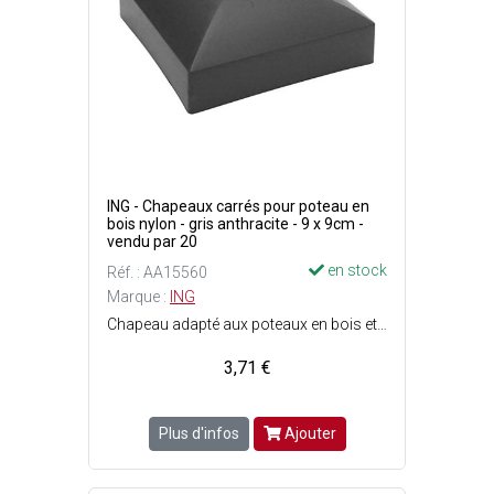
ING - Chapeaux carrés pour poteau en
bois nylon - gris anthracite - 9 x 9cm -
vendu par 20
en stock
Réf. : AA15560
Marque :
ING
Chapeau adapté aux poteaux en bois et à une forme plate - Protège et évite le vieillissement du bois - Matière : 100 % nylon polypropylène - Vissage direct au travers du capuchon, sans perçage -Durable dans le temps, anti-UV - Vis ø3.9 x L. 19 mm incluses.
3,71 €
Plus d'infos
Ajouter