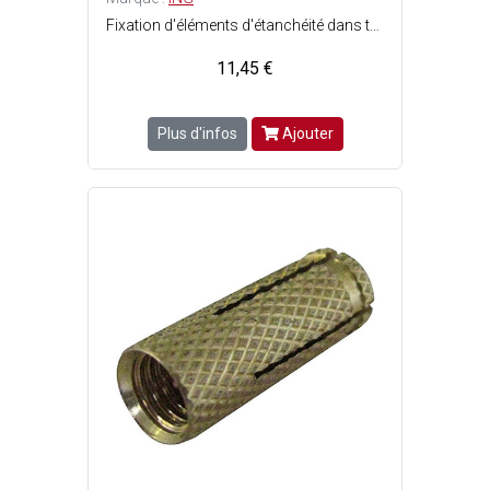
Fixation d'éléments d'étanchéité dans tous matériaux (béton, parpaing, brique) - Fixation pour tout type de protection en PVC (spéciale pour soubassement) - La forme de cette fixation assure une parfaite étanchéité dans lalvéole du soubassement après la pose - Breveté - 100% nylon polyamide - Facile et rapide : Percez, frappez c'est fixé ! - Couleur : marron - Perçage ø6 mm.
11,45 €
Plus d'infos
Ajouter