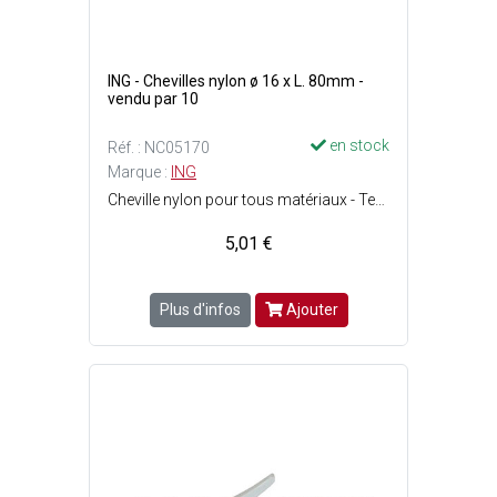
ING - Chevilles nylon ø 16 x L. 80mm -
vendu par 10
en stock
Réf. : NC05170
Marque :
ING
Cheville nylon pour tous matériaux - Tenue optimale dans les matériaux pleins - Ergots anti-rotation : La cheville ne tourne pas au serrage - Perçage : ø16 x P. 90 mm - Vis : ø12 - 14 mm - Charge max. : Matériaux creux = 80 kg et matériaux pleins = 200 kg.
5,01 €
Plus d'infos
Ajouter