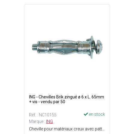
ING - Chevilles Brik zingué ø 6 x L. 65mm
+ vis - vendu par 50
en stock
Réf. : NC10155
Marque :
ING
Cheville pour matériaux creux avec patte à vis - Idéale plaque de plâtre - A utiliser avec une pince à expansion - Facile et rapide - 5 jambes d'expansion pour une fixation sûre et résistante - 2 ergots anti-rotation : La cheville ne tourne pas au serrage - Finition : Acier zingué blanc - Filetage : M6 - Perçage : ø10 mm - Longueur cheville : 65 mm - Epaisseur de la pièce à fixer : 16 à 32 mm - Charge max. : Plaque de plâtre = 20 kg et parpaing/brique creuse = 30 kg.