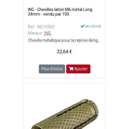
ING - Chevilles laiton M6 métal Long.
24mm - vendu par 100
en stock
Réf. : NC10360
Marque :
ING
Cheville métallique pour la reprise de tige filetée - Compatible avec vis et tige filetée au pas métrique - Surface externe forme diamantée assurant un bon maintien - Profondeur d'ancrage réduite : possibilité de fixation dans un support de faible épaisseur - Pose facile et rapide - Expansion par vissage sans outil - Résistante au feu et à la corrosion - Filetage : M6 - Perçage : ø8 x P. 30 mm - Longueur cheville : 24 mm.
22,64 €
Plus d'infos
Ajouter