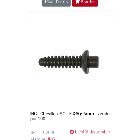
Plus d'infos
Ajouter
ING - Chevilles ISOL-FIX® ø 6mm - vendu
par 100
bientôt disponible
Réf. : 102040
Marque :
ING