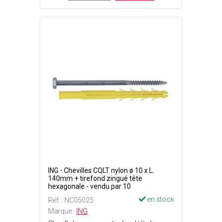
ING - Chevilles CQLT nylon ø 10 x L.
140mm + tirefond zingué tête
hexagonale - vendu par 10
en stock
Réf. : NC05025
Marque :
ING