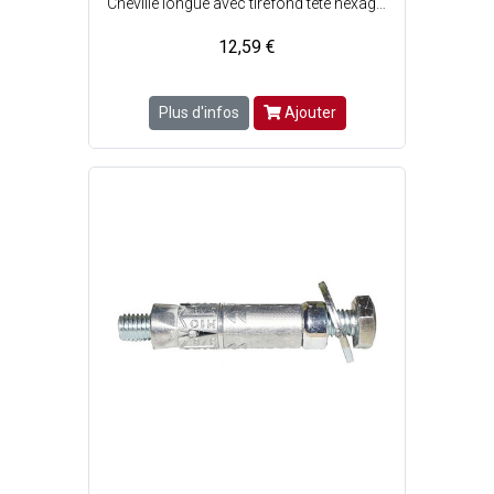
Cheville longue avec tirefond tête hexagonale - Idéale pour les matériaux creux - Ailettes anti-rotation - Facile et rapide à poser - Cheville ø10 mm : 100% nylon polyamide 6 - Tirefond ø7 mm : Acier zingué blanc - Perçage matériaux pleins-/creux : ø11/10 x P. 80/140 mm - Charge max. : Matériaux creux = 100 kg et matériaux pleins = 250 kg.
12,59 €
Plus d'infos
Ajouter