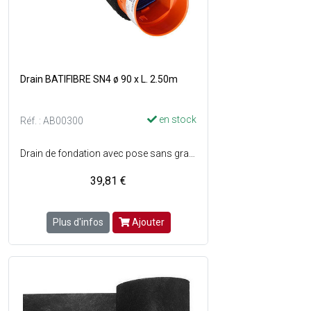
Drain BATIFIBRE SN4 ø 90 x L. 2.50m
en stock
Réf. : AB00300
Drain de fondation avec pose sans gravier - Capacité drainante très supérieure à un drain nu - Solution 3 en 1 : Remplace le drain, le gravier et le géotextile - En polypropylène enrobé d'une fibre volumineuse, il est spécialement conçu pour remplacer un système traditionnel avec drain nu, enrobage de graviers et géotextile - Rigide, avec fond plat, facilite le réglage de la pente d'écoulement gravitaire - Equipé d'un manchon compatible avec les accessoires en PVC standard de ø100 mm femelle, permettant de réaliser simplement des changements de direction ou des cheminées de visite - Facile à manutentionner et à découper - Certifié QB.
39,81 €
Plus d'infos
Ajouter