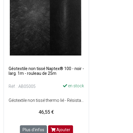
Géotextile non tissé Naptex® 100 - noir -
larg. 1m - rouleau de 25m
en stock
Réf. : AB05005
Géotextile non tissé thermo lié - Résistant à la décomposition, à l'humidité, aux attaques chimiques et particulièrement dans le cas des alcalis - Matière : 100% de polypropylène - Dimensions : l. 1 x L. 25 m soit 25 m² - Couleur : Noir - Vendu en rouleau.
46,55 €
Plus d'infos
Ajouter