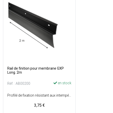
Rail de finition pour membrane GXP
Long. 2m
en stock
Réf. : AB00200
Profilé de fixation résistant aux intempéries et à l'usure quotidienne - Se fixe mécaniquement afin d'empêcher le colmatage entre la membrane et la paroi - Perforé pour facilité la fixation - Longueur : 2 m - Couleur : Noir.
3,75 €