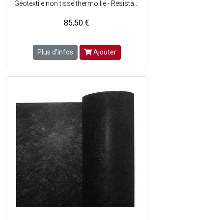
Géotextile non tissé thermo lié - Résistant à la décomposition, à l'humidité, aux attaques chimiques et particulièrement dans le cas des alcalis - Matière : 100% de polypropylène - 90 gr/m² - Dimensions : l. 2 x L. 25 m soit 50 m² - Couleur : Noir - Vendu en rouleau.
85,50 €
Plus d'infos
Ajouter