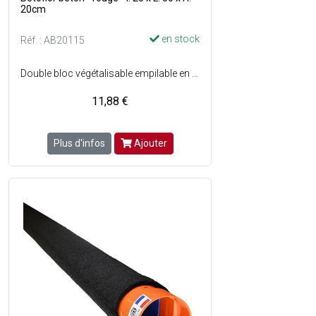
20cm
en stock
Réf. : AB20115
Double bloc végétalisable empilable en béton - Forme biseautée - Alvéoles conçues de telle manière (système breveté) qu'une fois superposées, permettent aux plantes de vivre réellement en pleine terre en bénéficiant d'une humidification régulière - Le tissu racinaire liant les éléments entre eux assure une résistance et une cohésion efficace de l'ensemble - Mise en oeuvre facile - Poids de l'élément vide : 25 kg - Nombre d'unité au m² : 10 - Mur jusquà 2.40 m de hauteur - Couleur : Rouge - Vendu à l'unité.
11,88 €
Plus d'infos
Ajouter