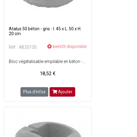
Atalus 50 béton - gris - l. 45 x L. 50 x H.
20 cm
bientôt disponible
Réf. : AB20135
Bloc végétalisable empilable en béton - Forme ronde - Alvéoles conçues de telle manière (système breveté) qu'une fois superposées, permettent aux plantes de vivre réellement en pleine terre en bénéficiant d'une humidification régulière - Le tissu racinaire liant les éléments entre eux assure une résistance et une cohésion efficace de l'ensembl - Structurel et mise en oeuvre facile - Poids de l'élément vide : 48 kg - Nombre d'unité au m² : 7 - Mur jusquà 4 m de hauteur - Couleur : Gris.
18,52 €
Plus d'infos
Ajouter