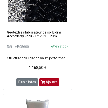
Géotextile stabilisateur de sol Bidim
Accorder® - noir - l. 2.20 x L. 20m
en stock
Réf. : AB05600
Structure cellulaire de haute performance qui permet de constituer un sol filtrant et drainant - Réduit considérablement l'orniérage - Perméables à l'eau - Flexible, il s'adapte aux surfaces irrégulières et peut-être installé dans les courbes et dans les pentes jusqu'à 15% - Léger et facile à manipuler, transporter, découper et rapide à installer - Tous les types de matériaux de remplissage peuvent être utilisés : sable, graviers, granulats, billes d'argile expansée - Dimensions : l. 2.20 x L. 20 m - Couleur : Noir - Vendu en panneau plié.
1 168,50 €
Plus d'infos
Ajouter