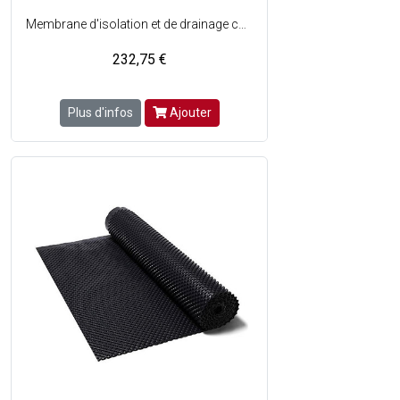
Membrane d'isolation et de drainage conçue pour une protection mécanique et un drainage optimal des murs de fondation - Composé d'un film extrudé en polyéthylène haute densité (PEHD) et d'un géotextile en polypropylène thermofusionné Typar® SF - Cette combinaison des 2 couches permet une excellente couche de drainage - Le géotextile sélectionné garantit une perméabilité hydraulique optimale et une résistance à la perforation - La structure et la densité des extrusions offrent une résistance élevée à la compression - Montage facile, efficace et rapide - 100 % d'étanchéité des joints - Dimensions : H. 2 x L. 20m - Vendu en rouleau.
232,75 €
Plus d'infos
Ajouter