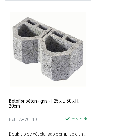
Bétoflor béton - gris - l. 25 x L. 50 x H.
20cm
en stock
Réf. : AB20110
Double bloc végétalisable empilable en béton - Forme biseautée - Alvéoles conçues de telle manière (système breveté) qu'une fois superposées, permettent aux plantes de vivre réellement en pleine terre en bénéficiant d'une humidification régulière - Le tissu racinaire liant les éléments entre eux assure une résistance et une cohésion efficace de l'ensemble - Mise en oeuvre facile - Poids de l'élément vide : 25 kg - Nombre d'unité au m² : 10 - Mur jusquà 2.40 m de hauteur - Couleur : Gris - Vendu à l'unité.