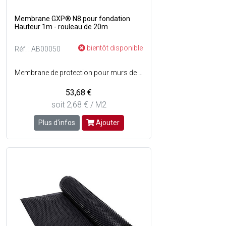
Membrane GXP® N8 pour fondation
Hauteur 1m - rouleau de 20m
bientôt disponible
Réf. : AB00050
Membrane de protection pour murs de fondation contre lhumidité et la compression - Permet l'aération des murs - Résistant - Matière : Polyéthylène PEHD - Dimensions : H. 1 x L. 2m - Vendu en rouleau.
53,68 €
soit 2,68 € / M2
Plus d'infos
Ajouter