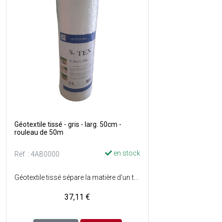
Géotextile tissé - gris - larg. 50cm -
rouleau de 50m
en stock
Réf. : 4AB0000
Géotextile tissé sépare la matière d'un terrain naturel avec d'autres matériaux - Permet à l'eau de circuler, en bloquant le déplacement des matières les plus petites du terrain naturel vers les autres - 100% synthétique et imputrescible - Classe 7 : 90 g/m² - Dimensions : l. 50 cm x L. 50 m soit 25 m² - Couleur : gris - Vendu en rouleau.
37,11 €