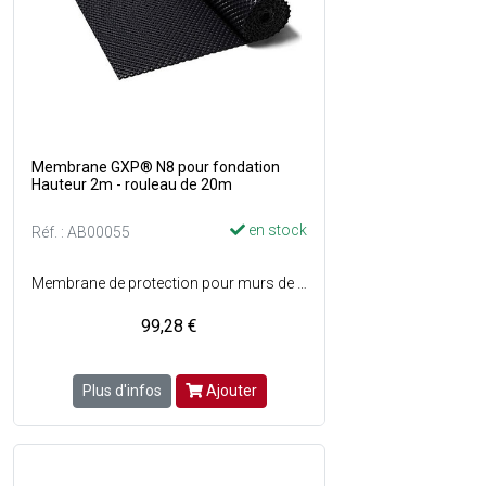
Membrane GXP® N8 pour fondation
Hauteur 2m - rouleau de 20m
en stock
Réf. : AB00055
Membrane de protection pour murs de fondation contre lhumidité et la compression - Permet l'aération des murs - Résistant - Matière : Polyéthylène PEHD - Dimensions : H. 2 x L. 2m - Vendu en rouleau.
99,28 €
Plus d'infos
Ajouter