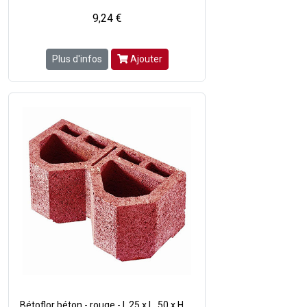
9,24 €
Plus d'infos
Ajouter
Bétoflor béton - rouge - l. 25 x L. 50 x H.