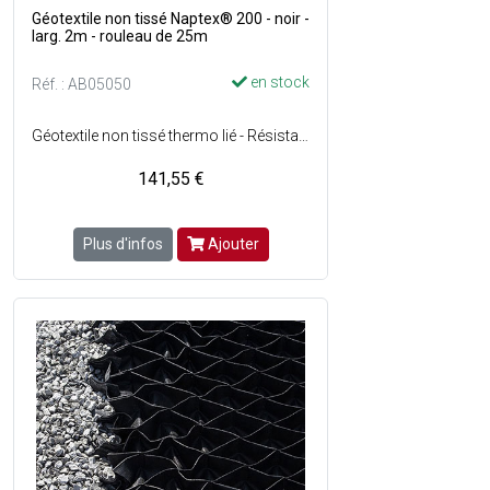
Géotextile non tissé Naptex® 200 - noir -
larg. 2m - rouleau de 25m
en stock
Réf. : AB05050
Géotextile non tissé thermo lié - Résistant à la décomposition, à l'humidité, aux attaques chimiques et particulièrement dans le cas des alcalis - Matière : 100% de polypropylène - 200 gr/m² - Dimensions : l. 2 x L. 25 m soit 50 m² - Couleur : Noir - Vendu en rouleau.
141,55 €
Plus d'infos
Ajouter