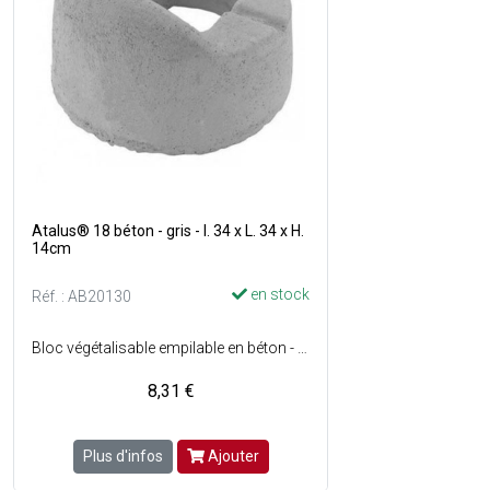
Atalus® 18 béton - gris - l. 34 x L. 34 x H.
14cm
en stock
Réf. : AB20130
Bloc végétalisable empilable en béton - Forme ronde - Alvéoles conçues de telle manière (système breveté) qu'une fois superposées, permettent aux plantes de vivre réellement en pleine terre en bénéficiant d'une humidification régulière - Le tissu racinaire liant les éléments entre eux assure une résistance et une cohésion efficace de l'ensembl - Structurel et mise en oeuvre facile - Poids de l'élément vide : 18 kg - Nombre d'unité au m² : 13 - Mur jusquà 2 m de hauteur - Couleur : Gris - Vendu à l'unité.
8,31 €
Plus d'infos
Ajouter