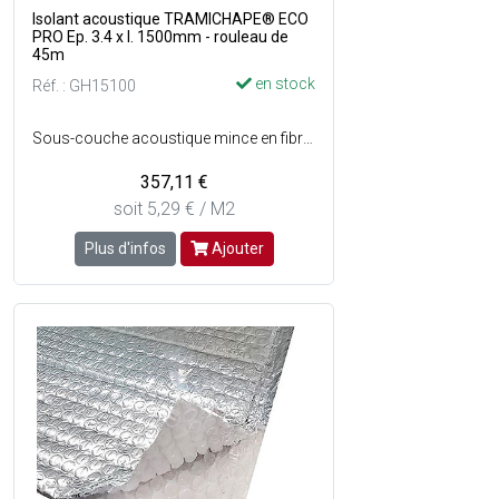
Isolant acoustique TRAMICHAPE® ECO
PRO Ep. 3.4 x l. 1500mm - rouleau de
45m
en stock
Réf. : GH15100
Sous-couche acoustique mince en fibres de polyester recouverte dun film polyéthylène débordant, étanche aux laitances - Performance acoustique 20 dB aux bruits dimpacts - Certifié QB, reconnu par QUALITEL - Pose rapide grâce à un déroulement dans le bon sens - Produit très léger, rouleau de 16 kg - Peut-être associé à un isolant thermique ou plancher chauffant - Grande résistance à la déchirure - Ne provoque pas de démangeaisons - Dimensions : Ep. 3.4 x l. 1500 mm x L. 45 m soit 67.50m² - Vendu en rouleau.
357,11 €
soit 5,29 € / M2
Plus d'infos
Ajouter