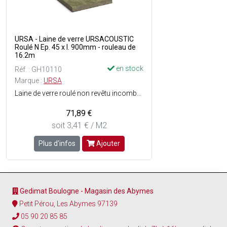
URSA - Laine de verre URSACOUSTIC
Roulé N Ep. 45 x l. 900mm - rouleau de
16.2m
en stock
Réf. : GH10110
Marque :
URSA
Laine de verre roulé non revêtu incombustible - Préserve l'air intérieur - Découper au couteau à laine - Dimensions : Ep. 45 x l. 1200 mm x L. 16.2 m soit 19.44m² - Vendu en rouleau.
71,89 €
soit 3,41 € / M2
Plus d'infos
Ajouter
Gedimat Boulogne - Magasin des Abymes
Petit Pérou, Les Abymes 97139
05 90 20 85 85