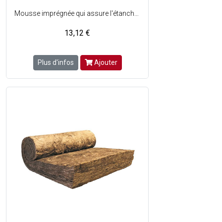
Mousse imprégnée qui assure l'étanchéité à l'eau et la perméabilité à l'air des menuiseries extérieures (joint de façade, murs rideaux, bardage,) - 15 mm de large pour jeu à combler de 2 à 5 mm - Adapté à tous types de poses (en applique, tunnel, feuillure), en neuf et en rénovation - Calfeutrage des maisons à ossature bois - Traitement acoustique des façades - Isolation thermique par l'extérieur - Conforme au DTU 36.5 et aux exigences de la NF P 85-570 - Vendu en rouleau de 5,6 m
13,12 €
Plus d'infos
Ajouter