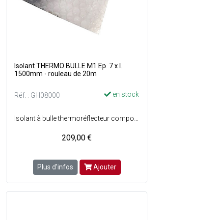
Isolant THERMO BULLE M1 Ep. 7 x l.
1500mm - rouleau de 20m
en stock
Réf. : GH08000
Isolant à bulle thermoréflecteur composé de 2 nappes bulles dair isolantes recouvertes de part et dautre dun film aluminium laqué verni, traité anti-oxydation - Isolation maximum thermique et acoustique constante dans le temps - Classé au feu B-s1, d0 (anciennement M1) - Inaltérable et imputrescible - Résistant à leau et à la poussière - Non nocif, non irritant, non allergique - Gain despaces et de volumes - Pose rapide et facile - Dimensions : Ep. 7 mm x l. 1.50 x L. 20 m - Couleur : Gris - Vendu en rouleau.
209,00 €
Plus d'infos
Ajouter