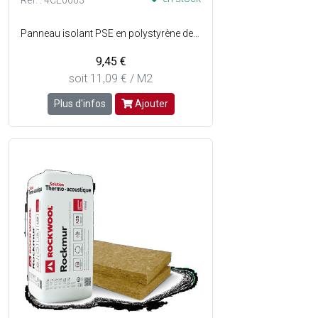
Réf. : 4CE0003
Panneau isolant PSE en polystyrène destiné à l'isolation thermique sous tôle en charpente traditionnelle - Bords droits - Non irritant - Non toxique - Pose facile - Densité : 17 kg/m3 - Dimensions panneau : Ep. 46 mm x l. 71 x L. 120 cm - Couleur : Blanc.
9,45 €
soit 11,09 € / M2
Plus d'infos
Ajouter