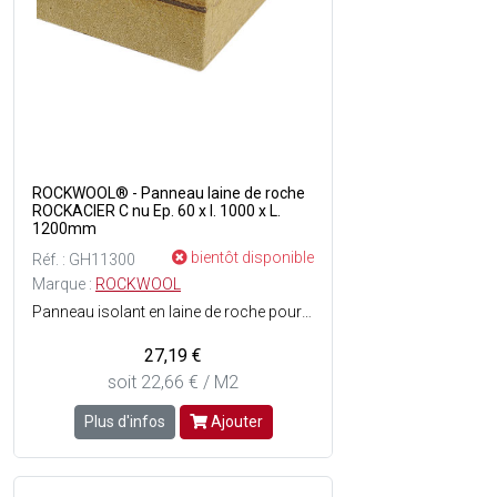
ROCKWOOL® - Panneau laine de roche
ROCKACIER C nu Ep. 60 x l. 1000 x L.
1200mm
bientôt disponible
Réf. : GH11300
Marque :
ROCKWOOL
Panneau isolant en laine de roche pour étanchéité bitumineuse ou synthétique fixée mécaniquement - Panneau optimisé pour les zones techniques et toitures photovoltaïques - Haute performances thermiques et acoustiques - Dorigine naturelle et recyclable à linfini - Reste stable face aux variations dhumidité et de température, ne se dilate pas sous leffet de la chaleur, ne se rétractent pas et ne sincurvent pas sous leffet des changements de température, éliminant ainsi lapparition de ponts thermiques - Réaction au feu : Euroclasse A1 (incombustible) - Dimensions panneau : Ep. 60 mm x l. 1 x L. 1.20 m - Couleur : Nu (marron clair).
27,19 €
soit 22,66 € / M2
Plus d'infos
Ajouter