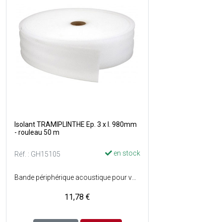
Isolant TRAMIPLINTHE Ep. 3 x l. 980mm
- rouleau 50 m
en stock
Réf. : GH15105
Bande périphérique acoustique pour vos chapes flottantes - Bande en mousse polyéthylène à cellules fermées permettant la désolidarisation en périphérie des chapes et évite les ponts phoniques entre le sol et la structure du bâtiment ainsi que les fissurations du carrelage - Supprime les ponts phoniques entre la chape et les murs - Isole des bruits d'impact - Limite la transmission latérale des bruits - Permet les mouvements de dilatation - Evite les fissurations du carrelage - Suit les contours des éléments du bâtiment - Compatible avec les sols chauffants et isolant thermique - Couleur : Blanc - Vendu en rouleau.
11,78 €