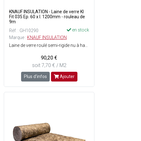
KNAUF INSULATION - Laine de verre KI
Fit 035 Ep. 60 x l. 1200mm - rouleau de
9m
en stock
Réf. : GH10290
Marque :
KNAUF INSULATION
Laine de verre roulé semi-rigide nu à haute performance thermique - Facilité et rapidité de pose - Idéal pour une pose en 2 couches croisées - Liant à base végétale ECOSE® Technology - Dimensions : Ep. 45 x l. 1200 mm x L. 9 m soit 10.8m² - Vendu en rouleau.
90,20 €
soit 7,70 € / M2
Plus d'infos
Ajouter