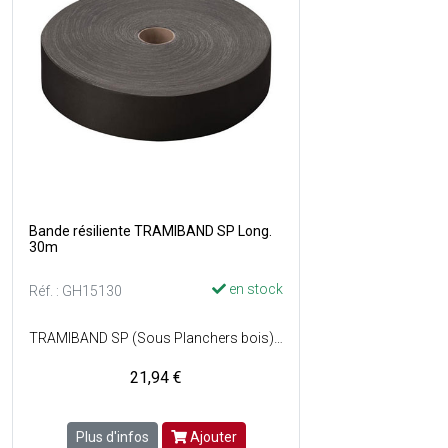
Bande résiliente TRAMIBAND SP Long.
30m
en stock
Réf. : GH15130
TRAMIBAND SP (Sous Planchers bois) est une bande en mousse de polyoléfine à cellules fermées haute résilience autocollante, avec adhésif à prise immédiate - Il permet de réaliser lisolation phonique entre éléments dans les planchers - Supprime les grincements des planchers bois et isole des bruits de pas - Stoppe la propagation des ondes acoustiques entre cloisons et huisseries - Pose facile sur de nombreux supports grâce à sa face adhésive - Composition du produit : Mousse de polyoléfine réticulée adhésive - Indice daffaiblissement acoustique : Rs,w (c,ctr) = 65 dB ISO 10140 - Absorption deau : < 1% ISO 2896 - Réaction au feu : B2 DIN 4102 - Tenue à la température : de -40°C à +80°C - Dimensions : Ép. 3 mm x l. 70 mm x L. 30 m - Couleur : Noir.
21,94 €
Plus d'infos
Ajouter