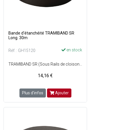
Bande d'étanchéité TRAMIBAND SR
Long. 30m
en stock
Réf. : GH15120
TRAMIBAND SR (Sous Rails de cloisons) est une bande en mousse de polyoléfine à cellules fermées haute résilience avec adhésif à prise immédiate - Il permet de réaliser létanchéité et lisolation entre le rail et le plancher dans les cloisons - Évite les éventuels passages deau sous les cloisons - Désolidarise et assure létanchéité périphérique des cloisons montées sur profilés métalliques - Pose facile sur de nombreux supports grâce à sa face adhésive - Tenue à la température : de -40°C à +80°C - Absorption deau : < 1% ISO 2896 - Réaction au feu : B2 DIN 4102 - Dimensions : Ép. 3 mm x l. 45 mm x L. 30 m - Couleur : Noir.
14,16 €
Plus d'infos
Ajouter