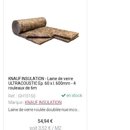
KNAUF INSULATION - Laine de verre
ULTRACOUSTIC Ep. 60 x l. 600mm - 4
rouleaux de 6m
en stock
Réf. : GH10150
Marque :
KNAUF INSULATION
Laine de verre roulée doublée nue incombustible - Souplesse de la laine permettant de s'adapter aux contraintes architecturales - Rigidité et bonne tenue mécanique - Bonnes performances coupe-feu - Réaction au feu : Euroclasse A1 - RD : 1.60 m²K/W - Dimensions : Ep. 45 x l. 600 mm x L. (4x) 6 m soit 14.4 m² - Vendu par 4 rouleaux.
54,94 €
soit 3,52 € / M2