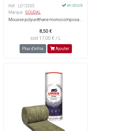
en stock
Réf. : LD12505
Marque :
SOUDAL
Mousse polyuréthane monocomposante, auto-expansive, à usage tête en bas - Excellente adhérence sur tous supports, sauf PE/PP/ PTFE -Grande stabilité de forme (pas de retrait ou de post-expansion) - Grand rendement de remplissage - Très bonne isolation thermique et acoustique - Excellentes caractéristiques pour le montage - Ne résiste pas aux rayons UV - Sans fréon (inoffensif pour la couche dozone et leffet de serre) - Consistance : Mousse stable - Couleur : Marron clair / Champagne - La bombe aérosol.
8,50 €
soit 17,00 € / L
Plus d'infos
Ajouter