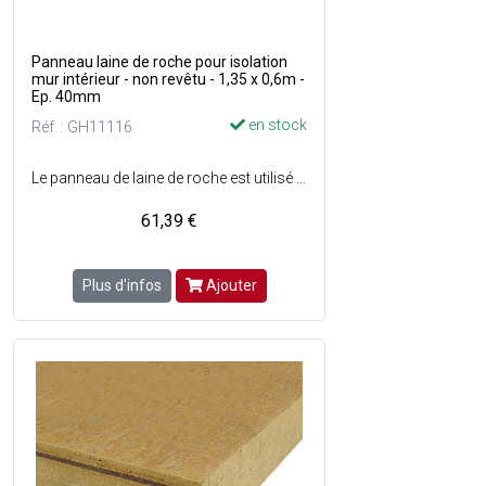
Panneau laine de roche pour isolation
mur intérieur - non revêtu - 1,35 x 0,6m -
Ep. 40mm
en stock
Réf. : GH11116
Le panneau de laine de roche est utilisé pour l'isolation thermique des murs par l'intérieur, telles que les contre-cloisons maçonnées ou sur ossatures - Peut être également mis en uvre pour l'isolation phonique des cloisons - Composé de laine de roche mono-densité et semi-rigide - Panneau isolant non revêtu.
61,39 €
Plus d'infos
Ajouter