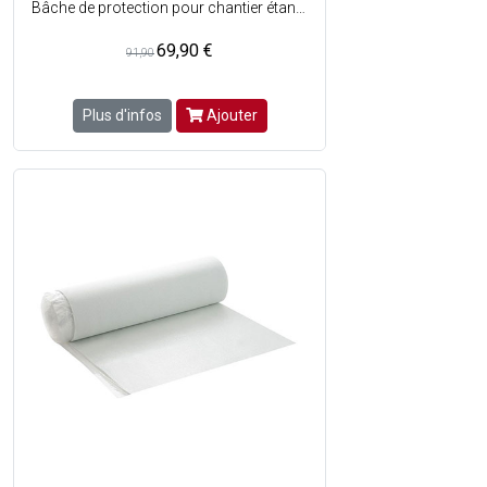
Bâche de protection pour chantier étanche, utilisable sur tous types de sols - Protège tout en favorisant la respiration - Grâce à sa fibre auto-adhésive, POLYPROTEC ACTIV assure une adhérence optimale permettant de la poser aussi bien sur vos sols que sur vos marches descaliers - Antidérapante et sécurisante, ne forme pas de plis - Respirante, application sur des carrelages ou des parquets - Se décolle sans laisser de traces, réutilisable plusieurs fois - Amortit les chocs lors de chutes dobjets - Dimensions : Ép. 3,4 x 1000 mm x 25 m soit 25m²
69,90 €
91,90
Plus d'infos
Ajouter