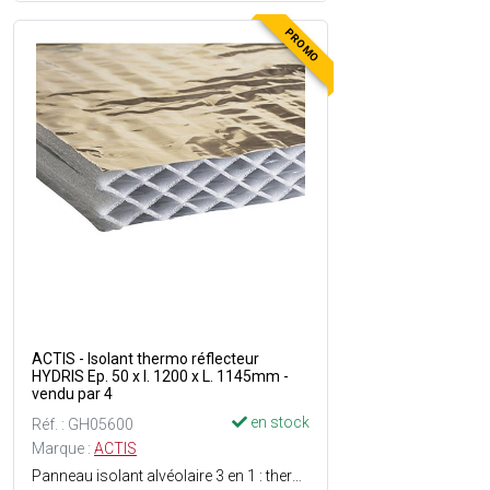
PROMO
ACTIS - Isolant thermo réflecteur
HYDRIS Ep. 50 x l. 1200 x L. 1145mm -
vendu par 4
en stock
Réf. : GH05600
Marque :
ACTIS
Panneau isolant alvéolaire 3 en 1 : thermique, acoustique et étanche - Léger et rigide verticalement - Etanche à l'eau et à l'air - Résistant à l'humidité grâce à son film externe cuivré qui est qualifié en tant que pare-vapeur - Excellente isolation phonique - Imputrecible - Pas de tassement - Rapide et simple à mettre en place - Se découpe facilement avec un couteau pour isolant - Dimensions : Ep. 50 x l. 1200 x L. 1145 mm - Vendu en paquet de 4 plaques soit 5.49 m² le paquet.