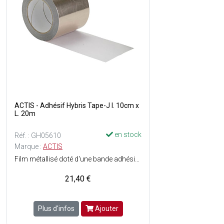
ACTIS - Adhésif Hybris Tape-J l. 10cm x
L. 20m
en stock
Réf. : GH05610
Marque :
ACTIS
Film métallisé doté d'une bande adhésive pleine pour les jonctions entre montants isolants - Fendu au milieu pour facilier la pose - Dimensions : l. 10 cm x 20 m - Vendu en rouleau.
21,40 €
Plus d'infos
Ajouter