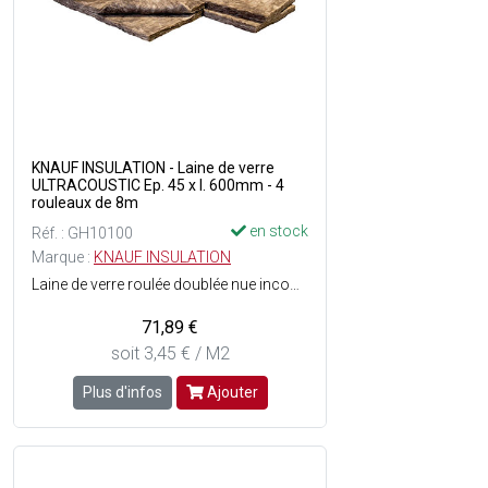
KNAUF INSULATION - Laine de verre
ULTRACOUSTIC Ep. 45 x l. 600mm - 4
rouleaux de 8m
en stock
Réf. : GH10100
Marque :
KNAUF INSULATION
Laine de verre roulée doublée nue incombustible - Souplesse de la laine permettant de s'adapter aux contraintes architecturales - Rigidité et bonne tenue mécanique - Bonnes performances coupe-feu - Réaction au feu : Euroclasse A1 - RD : 1.20 m²K/W - Dimensions : Ep. 45 x l. 600 mm x L. (4x) 8 m soit 19.2 m² - Vendu par 4 rouleaux.
71,89 €
soit 3,45 € / M2
Plus d'infos
Ajouter