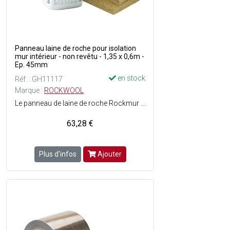
Panneau laine de roche pour isolation
mur intérieur - non revêtu - 1,35 x 0,6m -
Ep. 45mm
en stock
Réf. : GH11117
Marque :
ROCKWOOL
Le panneau de laine de roche Rockmur Nu de Rockwool est utilisé pour l'isolation thermique des murs par l'intérieur, telles que les contre-cloisons maçonnées ou sur ossatures - Peut être également mis en uvre pour l'isolation phonique des cloisons - Composé de laine de roche mono-densité et semi-rigide, le panneau isolant Rockmur Nu est non revêtu - Confort de pose, doux au toucher - Bonnes performances thermiques (35) et acoustiques - Produit multi-application - Étiquetage sanitaire A+ : très faible émission de composés organiques volatils - Dimensions : l. 600 x L. 1350 x H. 45mm - Poids : 15.75 kg.
63,28 €
Plus d'infos
Ajouter