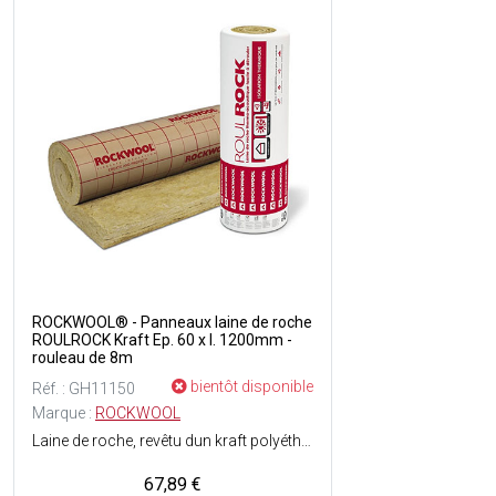
ROCKWOOL® - Panneaux laine de roche
ROULROCK Kraft Ep. 60 x l. 1200mm -
rouleau de 8m
bientôt disponible
Réf. : GH11150
Marque :
ROCKWOOL
Laine de roche, revêtu dun kraft polyéthylène - Rapide et simple à mettre en place - Au chaud l'hiver, au frais l'été - Confort acoustique pour un intérieur plus silencieux - Efficace pendant des décennies - Dimensions : Ep. 60 x l. 1200 mm x L. 8 m soit 9.6m² - Vendu en rouleau.
67,89 €