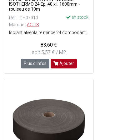
ISOTHERMO 24 Ep. 40 x l. 1600mm -
rouleau de 10m
en stock
Réf. : GH07910
Marque :
ACTIS
Isolant alvéolaire mince 24 composants : 2 films réflecteurs armés + 10 films réflecteurs intermédiaires + 2 ouates polyester + 10 mousses polyéthylène - Confort thermique été / hiver - Economie d'énergie - Gain d'espace habitable - Etanche à l'air, à l'eau et à la vapeur d'eau - Non irritant - Dimensions : Ep. 50 x l. 1600 mm x L. 10 m soit 16 m² - Vendu en rouleau.
83,60 €
soit 5,57 € / M2
Plus d'infos
Ajouter