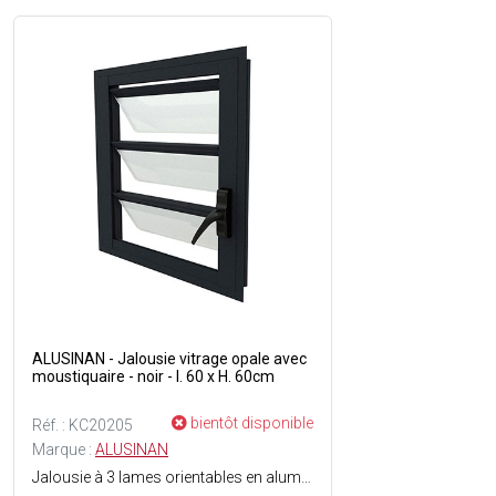
ALUSINAN - Jalousie vitrage opale avec
moustiquaire - noir - l. 60 x H. 60cm
bientôt disponible
Réf. : KC20205
Marque :
ALUSINAN
Jalousie à 3 lames orientables en aluminium - Anticyclonique - Vitrage 33/1 opale - Fermeture par poignée à crans - Moustiquaire incluse - Menuiserie testée et normées air, eau, vent - Couleur du cadre : Blanc.