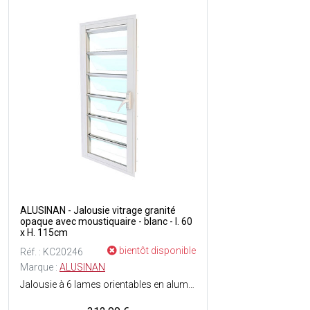
ALUSINAN - Jalousie vitrage granité
opaque avec moustiquaire - blanc - l. 60
x H. 115cm
bientôt disponible
Réf. : KC20246
Marque :
ALUSINAN
Jalousie à 6 lames orientables en aluminium - Anticyclonique - Vitrage 6 mm granité (opaque) - Fermeture par poignée à crans - Moustiquaire incluse - Menuiserie testée et normées air, eau, vent - Couleur du cadre : Blanc.