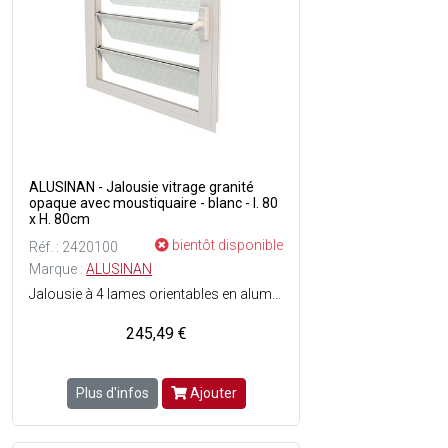
ALUSINAN - Jalousie vitrage granité
opaque avec moustiquaire - blanc - l. 80
x H. 80cm
bientôt disponible
Réf. : 2420100
Marque :
ALUSINAN
Jalousie à 4 lames orientables en aluminium - Anticyclonique - Vitrage 6 mm granité (opaque) - Fermeture par poignée à crans - Moustiquaire incluse - Menuiserie testée et normées air, eau, vent - Couleur du cadre : Blanc.
245,49 €
Plus d'infos
Ajouter