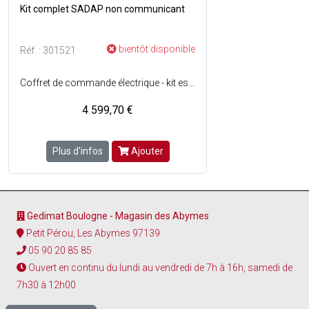
Kit complet SADAP non communicant
bientôt disponible
Réf. : 301521
Coffret de commande électrique - kit est composé de : 1 coffret SADAP 10A + 1 module de fin de ligne 10 A + 1 organe de sécurité à manipuler avec voyant pour SADAP + 1 bouton de réarmement rotatif à clé 2 positions + 1 boîtier de raccordement 960° rouge pour module de fin de ligne + 50 m de câble TEL SYT1 9/10 pour liaison entre SADAP et périphérique + 25 m de câble CR1 2 x 2,5 mm² pour liaison entre SADAP er DENFC. Raccordement de thermostat, sonde de pluie et vent, bouton d'aération, BBG, bouton de réarmement et centrale incendie -Alimentation : 230V - Consommation : 250 VA - Sortie de télécommande : 24 Vcc - Courant de sortie 10 A - Batterie 2 x 12V - Autonomie 72 h - Tension 20 à 58V - Pour télécommande 55I. IP42 - Poids : 7,5 kg.
4 599,70 €
Plus d'infos
Ajouter
Gedimat Boulogne - Magasin des Abymes
Petit Pérou, Les Abymes 97139
05 90 20 85 85
Ouvert en continu du lundi au vendredi de 7h à 16h, samedi de
7h30 à 12h00