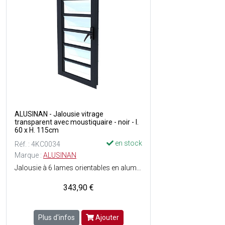
ALUSINAN - Jalousie vitrage
transparent avec moustiquaire - noir - l.
60 x H. 115cm
en stock
Réf. : 4KC0034
Marque :
ALUSINAN
Jalousie à 6 lames orientables en aluminium - Anticyclonique - Vitrage transparent - Fermeture par poignée à crans - Moustiquaire incluse - Menuiserie testée et normées air, eau, vent - Couleur du cadre : Noir.
343,90 €
Plus d'infos
Ajouter