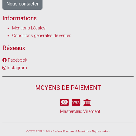
Nous contacter
Informations
Mentions Légales
Conditions générales de ventes
Réseaux
Facebook
Instagram
MOYENS DE PAIEMENT
Mastercard
Visa
Virement
© 2026
EDSI
/
LBM
/ Gedimat Boulogne - Magasin des Abymes -
admin