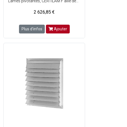
Lames pivotantes, CERTILAM F allie désenfumage naturel et aération - Ses divers profils de cadre lui permettent dêtre utilisé dans la plupart des configurations rencontrées dans les bâtiments - Dispositif dÉvacuation Naturelle de Fumées et de Chaleur certifié CE NF EN 12101-2 et bénéficiant du marquage NF-DENFC, la conformité à la norme NF S 61937-8 Amenées dAir est en cours.
2 626,85 €
Plus d'infos
Ajouter