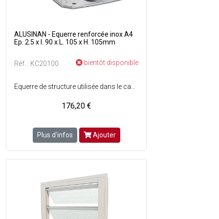
ALUSINAN - Equerre renforcée inox A4
Ep. 2.5 x l. 90 x L. 105 x H. 105mm
bientôt disponible
Réf. : KC20100
Equerre de structure utilisée dans le cas de structures bois avec des charges élevées - Renfort central permettant une grande résistance aux charges élevées - Adaptées aux ambiances agressives - Grande variété d'utilisations - Matière : Acier inoxydable A4.
176,20 €
Plus d'infos
Ajouter