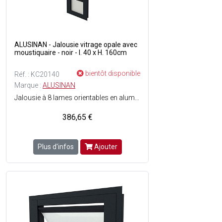
ALUSINAN - Jalousie vitrage opale avec
moustiquaire - noir - l. 40 x H. 160cm
bientôt disponible
Réf. : KC20140
Marque :
ALUSINAN
Jalousie à 8 lames orientables en aluminium - Anticyclonique - Vitrage 33/1 opale - Fermeture par poignée à crans - Moustiquaire incluse - Menuiserie testée et normées air, eau, vent - Couleur du cadre : Noir.
386,65 €
Plus d'infos
Ajouter