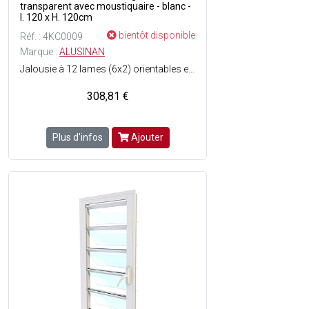
transparent avec moustiquaire - blanc -
l. 120 x H. 120cm
bientôt disponible
Réf. : 4KC0009
Marque :
ALUSINAN
Jalousie à 12 lames (6x2) orientables en aluminium - 2 pans - Anticyclonique - Vitrage transparent - Fermeture par poignée à crans - Moustiquaire incluse - Menuiserie testée et normées air, eau, vent - Couleur du cadre : Noir.
308,81 €
Plus d'infos
Ajouter