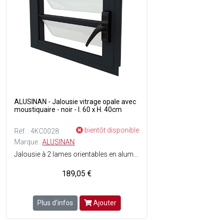
ALUSINAN - Jalousie vitrage opale avec
moustiquaire - noir - l. 60 x H. 40cm
bientôt disponible
Réf. : 4KC0028
Marque :
ALUSINAN
Jalousie à 2 lames orientables en aluminium - Anticyclonique - Vitrage 33/1 opale - Fermeture par poignée à crans - Moustiquaire incluse - Menuiserie testée et normées air, eau, vent - Couleur du cadre : Noir.
189,05 €
Plus d'infos
Ajouter