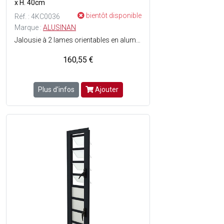
x H. 40cm
bientôt disponible
Réf. : 4KC0036
Marque :
ALUSINAN
Jalousie à 2 lames orientables en aluminium - Anticyclonique - Vitrage 6 mm granité (opaque) - Fermeture par poignée à crans - Moustiquaire incluse - Menuiserie testée et normées air, eau, vent - Couleur du cadre : Blanc.
160,55 €
Plus d'infos
Ajouter