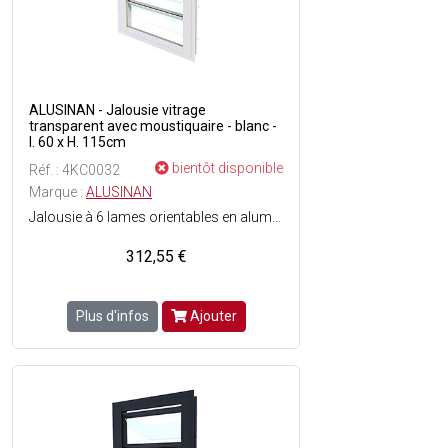
ALUSINAN - Jalousie vitrage
transparent avec moustiquaire - blanc -
l. 60 x H. 115cm
bientôt disponible
Réf. : 4KC0032
Marque :
ALUSINAN
Jalousie à 6 lames orientables en aluminium - Anticyclonique - Vitrage transparent - Fermeture par poignée à crans - Moustiquaire incluse - Menuiserie testée et normées air, eau, vent - Couleur du cadre : Blanc.
312,55 €
Plus d'infos
Ajouter