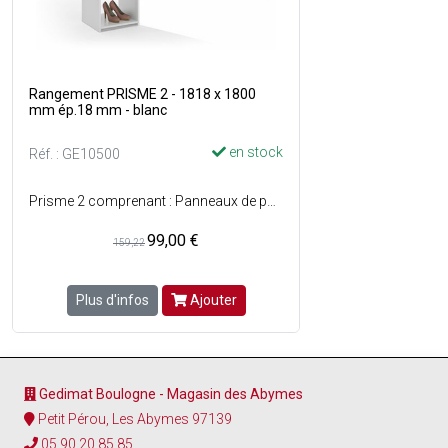
Rangement PRISME 2 - 1818 x 1800
mm ép.18 mm - blanc
en stock
Réf. : GE10500
Prisme 2 comprenant : Panneaux de particules mélaminé blanc, ép. 18 mm. Colonne H. 1818 x L. 560 mm, 5 étagères 2 fixes et 3 mobiles, tablette chapelière de 1800 mm recoupable, barre de penderie de 1244 mm recoupable. Dimensions hors tout : H. 1818 x L. 1800 avec pose chapelière partiellement en toit de colonne x P. 500 mm. Rangement sans tirroir.
99,00 €
159,22
Plus d'infos
Ajouter
Gedimat Boulogne - Magasin des Abymes
Petit Pérou, Les Abymes 97139
05 90 20 85 85