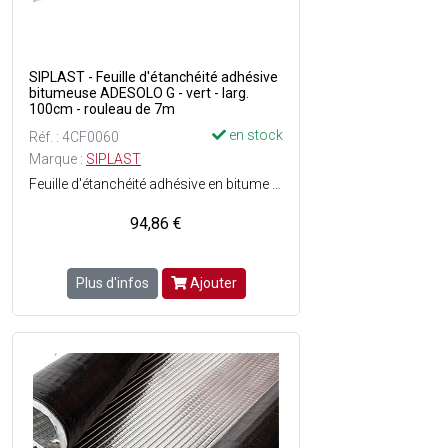
SIPLAST - Feuille d'étanchéité adhésive
bitumeuse ADESOLO G - vert - larg.
100cm - rouleau de 7m
en stock
Réf. : 4CF0060
Marque :
SIPLAST
Feuille d'étanchéité adhésive en bitume élastomère SBS avec monocouche autoprotégée, en semi-indépendance, pour toitures-terrasses inaccessibles, plates ou inclinées - Fiabilité de la semi-indépendance : égularité des lignes adhésives - Rapidité de mise en oeuvre : simple finition du joint adhésif au chalumeau, pose par adhésivité à froid - Idéale pour la réfection des anciennes étanchéités apparente - Adaptée à la pose en travaux neufs sur isolants sensibles à la flamme - Armature en composite (180 g/m²) - Composée d'une surface avec autoprotection minérale, finition granulés ou paillettes dardoise + d'une sous-face grésée avec lignes adhésives régulières pour liaisonnement au support en semi-indépendance (avec protection par film siliconé pelable) - Joint mixte de recouvrement longitudinal, comportant une zone adhésive de 4 cm de largeur, protégeant lisolant éventuel de la flamme du chalumeau et une zone soudable de 8 cm de largeur, dont le film scarifié (Système Profil) permet au poseur de mieux contrôler la qualité de la soudure - Dimensions : Ep. 4 mm x l. 1 x L. 7 m soit 7 m² - Couleur : Vert - En rouleau.
94,86 €
Plus d'infos
Ajouter