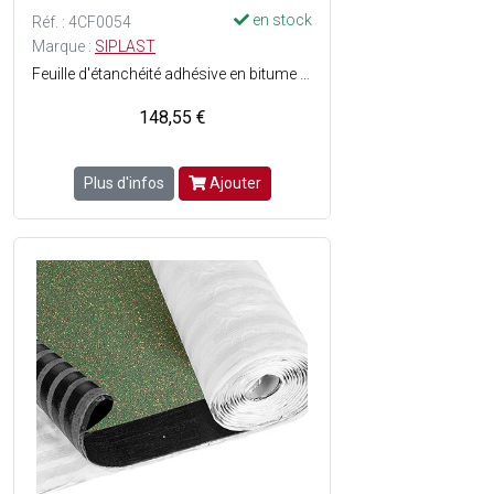
en stock
Réf. : 4CF0054
Marque :
SIPLAST
Feuille d'étanchéité adhésive en bitume élastomère SBS avec monocouche autoprotégée, en semi-indépendance, pour toitures-terrasses inaccessibles, plates ou inclinées - Fiabilité de la semi-indépendance : égularité des lignes adhésives - Rapidité de mise en oeuvre : simple finition du joint adhésif au chalumeau, pose par adhésivité à froid - Idéale pour la réfection des anciennes étanchéités apparente - Adaptée à la pose en travaux neufs sur isolants sensibles à la flamme - Armature en composite (180 g/m²) - Composée d'une surface avec autoprotection minérale, finition granulés ou paillettes dardoise + d'une sous-face grésée avec lignes adhésives régulières pour liaisonnement au support en semi-indépendance (avec protection par film siliconé pelable) - Joint mixte de recouvrement longitudinal, comportant une zone adhésive de 4 cm de largeur, protégeant lisolant éventuel de la flamme du chalumeau et une zone soudable de 8 cm de largeur, dont le film scarifié (Système Profil) permet au poseur de mieux contrôler la qualité de la soudure - Dimensions : Ep. 4 mm x l. 1 x L. 7 m soit 7 m² - Couleur : Rouge - En rouleau.
148,55 €
Plus d'infos
Ajouter