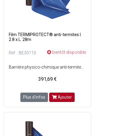
Film TERMIPROTECT® anti-termites l.
2.8 x L. 28m
bientôt disponible
Réf. : BE30110
Barrière physico-chimique anti-termites avant construction - Spécialement conçu pour traiter préventivement les constructions neuves dans le contexte légal du décret n° 2006-591 relatif à larticle 7 de la loi n° 99-471 du 8/06/99, dite loi termite, qui vise la protection des bâtiments contre les termites et autres insectes xylophages - Film plastique 3 en 1 (25% anti-franchissement - 50% répulsive - 25% létale), matrice en polyéthylène multicouches dans laquelle a été introduite une substance biocide - Anti-cordonnets - Anti UV - Fonction étanchéité - Non polluant - Protège de lhumidité - Conforme au DTU 13.3 - Agrée CTB P+ - Epaisseur : 150m - Substance active biocide : Perméthrine - Surface : 78.4 m² - Couleur : Bleu et noir.
391,69 €
Plus d'infos
Ajouter