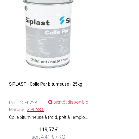
SIPLAST - Colle Par bitumeuse - 25kg
bientôt disponible
Réf. : 4CF0228
Marque :
SIPLAST
Colle bitumineuse à froid, prêt à l'emploi, solvantée, mélange de produits hydrocarbonés, de solvant inflammable (white spirit) et de charges minérales - Compacte, ne coule pas, même par forte chaleur - Seau de 25 kg.
119,57 €
soit 4,41 € / KG