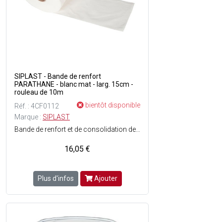
SIPLAST - Bande de renfort
PARATHANE - blanc mat - larg. 15cm -
rouleau de 10m
bientôt disponible
Réf. : 4CF0112
Marque :
SIPLAST
Bande de renfort et de consolidation des fissures, angles, EEP... dans le cadre des systèmes Parathane, Supracoating RLV et Paracoating - Polyvalent : traite, consolide et renforce différents points singuliers - Elasticité importante pour s'adapter aux mouvements du support et aux formes complexes - Dimensions : l. 15 cm x L. 10 m - Couleur : Blanc.- En rouleau.
16,05 €
Plus d'infos
Ajouter