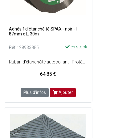
Adhésif d'étanchéité SPAX - noir - l.
87mm x L. 30m
en stock
Réf. : 28933885
Ruban d'étanchéité autocollant - Protège le support en bois contre l'eau de pluie - Evite les remontées humides sur les lames - Très grande résistance aux chocs et aux UV - Couleur : Noir - En rouleau.
64,85 €
Plus d'infos
Ajouter