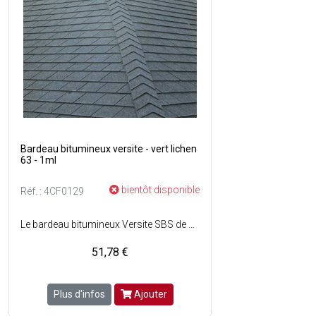
Bardeau bitumineux versite - vert lichen
63 - 1ml
bientôt disponible
Réf. : 4CF0129
Le bardeau bitumineux Versite SBS de Siplast est destiné à assurer la couverture d'un toit dont la pente est supérieure à 20 % - Il prend la forme de plaques rectangulaires semi-rigides d'environ 3 mm d'épaisseur - Faces protégées par surfaçage minéral - Non poreux : insensible au gel - Faible prise au vent - Peu sensible aux remontées capillaires - Bonne durabilité - Stable aux variations de température.
51,78 €
Plus d'infos
Ajouter