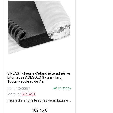
SIPLAST - Feuille d'étanchéité adhésive
bitumeuse ADESOLO G - gris - larg.
100cm - rouleau de 7m
en stock
Réf. : 4CF0057
Marque :
SIPLAST
Feuille d'étanchéité adhésive en bitume élastomère SBS avec monocouche autoprotégée, en semi-indépendance, pour toitures-terrasses inaccessibles, plates ou inclinées - Fiabilité de la semi-indépendance : égularité des lignes adhésives - Rapidité de mise en oeuvre : simple finition du joint adhésif au chalumeau, pose par adhésivité à froid - Idéale pour la réfection des anciennes étanchéités apparente - Adaptée à la pose en travaux neufs sur isolants sensibles à la flamme - Armature en composite (180 g/m²) - Composée d'une surface avec autoprotection minérale, finition granulés ou paillettes dardoise + d'une sous-face grésée avec lignes adhésives régulières pour liaisonnement au support en semi-indépendance (avec protection par film siliconé pelable) - Joint mixte de recouvrement longitudinal, comportant une zone adhésive de 4 cm de largeur, protégeant lisolant éventuel de la flamme du chalumeau et une zone soudable de 8 cm de largeur, dont le film scarifié (Système Profil) permet au poseur de mieux contrôler la qualité de la soudure - Dimensions : Ep. 4 mm x l. 1 x L. 7 m soit 7 m² - Couleur : Gris - En rouleau.
162,45 €