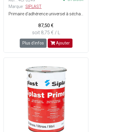
Réf. : 4CF0249
Marque :
SIPLAST
Primaire d'adhérence universel à séchage rapide sur tous supports, sur toutes pentes, sous revêtements collés à lEAC, soudés ou auto-adhésifs - Sans solvant - Sans odeur - Non toxique - Composition : Enduit bitumineux dimprégnation à froid - Séchage : 2h à 20°C.
87,50 €
soit 8,75 € / L
Plus d'infos
Ajouter