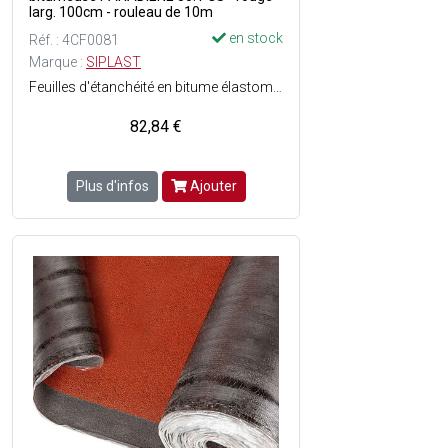
larg. 100cm - rouleau de 10m
en stock
Réf. : 4CF0081
Marque :
SIPLAST
Feuilles d'étanchéité en bitume élastomère SBS - Longévité du revêtement détanchéité grâce à la conservation exceptionnelle des caractéristiques dorigine du bitume élastomère SBS - Armature voile de verre (50 g/m²) - Sous-face : Film - Surface : Paillettes dardoises colorés - Dimensions : Ep. 2.5 mm x l. 1 x L. 10 m soit 10 m² - Couleur : Rouge - En rouleau.
82,84 €
Plus d'infos
Ajouter