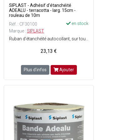
SIPLAST - Adhésif d'étanchéité
ADEALU - terracotta - larg. 15cm -
rouleau de 10m
en stock
Réf. : CF30100
Marque :
SIPLAST
Ruban d'étanchéité autocollant, sur toute la surface, autoprotégée par une feuille d'aluminium, renforcée par un film polyester - Pose à froid - Installation facile - Epaisseur : 1.1 mm - Aspect : Mat - Couleur : Terracotta - En rouleau.
23,13 €
Plus d'infos
Ajouter