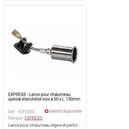
EXPRESS - Lance pour chalumeau
spécial étanchéité inox ø 50 x L. 130mm
bientôt disponible
Réf. : 4CF0303
Marque :
EXPRESS
Lance pour chalumeau légere et performante - Diamètre godet : ø50 mm - Longueur du col : 130 mm - Matière : Acier inoxydable - Capacité : 304 L - Composée de : 1 godet + 1 col spécial étanchéité + 1 pied clipsable et réglable en polyamide.