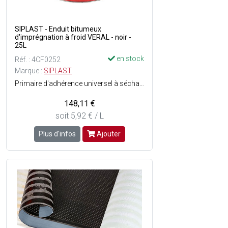
SIPLAST - Enduit bitumeux
d'imprégnation à froid VERAL - noir -
25L
en stock
Réf. : 4CF0252
Marque :
SIPLAST
Primaire d'adhérence universel à séchage rapide sur tous supports, sur toutes pentes, sous revêtements collés à lEAC, soudés ou auto-adhésifs - Sans solvant - Sans odeur - Non toxique - Composition : Enduit bitumineux dimprégnation à froid - Séchage : 2h à 20°C.
148,11 €
soit 5,92 € / L
Plus d'infos
Ajouter