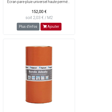
Ecran pare-pluie universel haute perméabilité à la vapeur d'eau et particulièrement adapté à l'utilisation pour les toits en pente ventilés - Etanche à l'eau, il protège la sous-toiture des dégradations en cas de pénétration accidentelle d'eau - Etanche à l'air, il contribue efficacement à l'optimisation de la performance de l'isolant thermique en toiture - L'écran peut être placé directement au contact de l'isolant permettant ainsi un gain d'espace - Pose facile - Composition : 3 couches PP - PP - PP - Masse : 150g/m² - Exposition : UV 1000h (max. 3 mois aux UV en phase chantier) - Dimensions : l. 1.50 x L. 50 m soit 75m² - Vendu en rouleau.
152,00 €
soit 2,03 € / M2
Plus d'infos
Ajouter