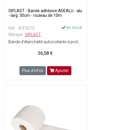
SIPLAST - Bande adhésive ADEALU - alu
- larg. 30cm - rouleau de 10m
en stock
Réf. : 4CF0210
Marque :
SIPLAST
Bande d'étanchéité autocollante à protection métallique aluminium - Couleur : Argenté - En rouleau.
36,58 €
Plus d'infos
Ajouter