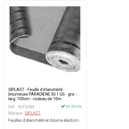
SIPLAST - Feuille d'étanchéité
bitumeuse PARADIENE 30.1 GS - gris -
larg. 100cm - rouleau de 10m
en stock
Réf. : 4CF0084
Marque :
SIPLAST
Feuilles d'étanchéité en bitume élastomère SBS - Longévité du revêtement détanchéité grâce à la conservation exceptionnelle des caractéristiques dorigine du bitume élastomère SBS - Armature voile de verre (50 g/m²) - Sous-face : Film - Surface : Granulé céramiques - Dimensions : Ep. 2.5 mm x l. 1 x L. 10 m soit 10 m² - Couleur : Gris - En rouleau.