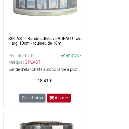
SIPLAST - Bande adhésive ADEALU - alu
- larg. 10cm - rouleau de 10m
en stock
Réf. : 4CF0201
Marque :
SIPLAST
Bande d'étanchéité autocollante à protection métallique aluminium - Couleur : Argenté - En rouleau.
18,41 €
Plus d'infos
Ajouter