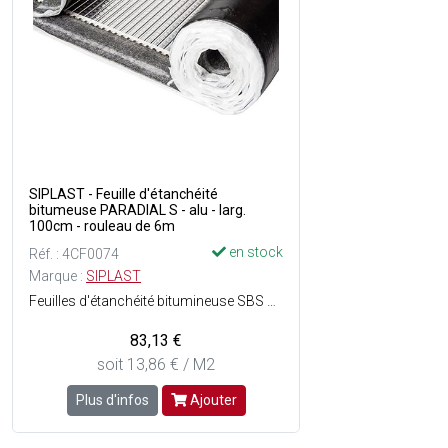
SIPLAST - Feuille d'étanchéité
bitumeuse PARADIAL S - alu - larg.
100cm - rouleau de 6m
en stock
Réf. : 4CF0074
Marque :
SIPLAST
Feuilles d'étanchéité bitumineuse SBS avec autoprotection métallique à dilatation autocompensée pour seconde couche détanchéité - Longévité du revêtement détanchéité - Haute résistance à la fissuration grâce à lélasticité du liant élastomérique - Insensibilité aux chocs thermiques grâce à la dilatation autocompensée de la feuille de métal de surf - Armature composite (90 g/m²) - Sous face filmée - Epaisseur minimale sur bande de soudure : 3.5 mm - Liant : Elastomérique - Autoprotection à dilatation compensée : Aluminium - Dimensions : l. 1 x L. 6 m soit 6 m² - Couleur : Argenté - En rouleau.
83,13 €
soit 13,86 € / M2
Plus d'infos
Ajouter