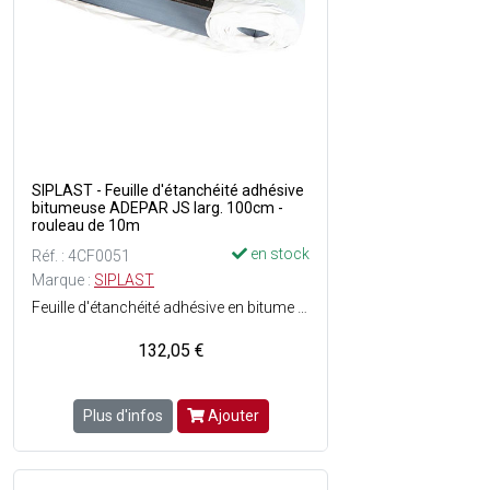
SIPLAST - Feuille d'étanchéité adhésive
bitumeuse ADEPAR JS larg. 100cm -
rouleau de 10m
en stock
Réf. : 4CF0051
Marque :
SIPLAST
Feuille d'étanchéité adhésive en bitume élastomère SBS avec armature composite pour une première couche détanchéité semi-indépendante pour toitures-terrasses inaccessibles sur tout élément porteur - Haute résistance à la fissuration grâce au liant bitume élastomère SBS - Haute résistance au poinçonnement grâce aux armatures composites polyester (140 g/m²) - Fiabilité de la semi-indépendance grâce aux lignes adhésives calibrées en usine - Facilité et rapidité de la mise en oeuvre à froid - Composée d'une surface avec film macroperforé et bande de recouvrement longitudinale auto-adhésive (sous protection siliconée) + d'une sous-face grésée avec lignes et lisières adhésives, calibrées en usines et avec protection par film siliconé - Dimensions : Ep. 2.5 mm x l. 1 x L. 10 m soit 10 m² - Couleur : Noir - En rouleau.
132,05 €
Plus d'infos
Ajouter