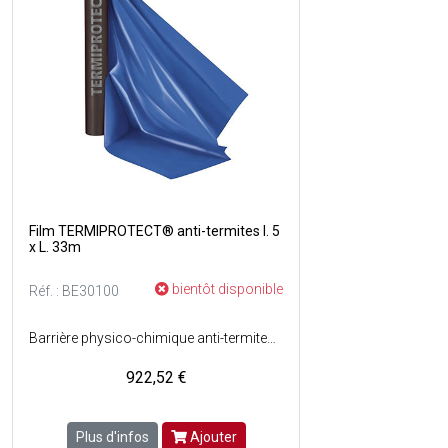
Film TERMIPROTECT® anti-termites l. 5
x L. 33m
bientôt disponible
Réf. : BE30100
Barrière physico-chimique anti-termites avant construction - Spécialement conçu pour traiter préventivement les constructions neuves dans le contexte légal du décret n° 2006-591 relatif à larticle 7 de la loi n° 99-471 du 8/06/99, dite loi termite, qui vise la protection des bâtiments contre les termites et autres insectes xylophages - Film plastique 3 en 1 (25% anti-franchissement - 50% répulsive - 25% létale), matrice en polyéthylène multicouches dans laquelle a été introduite une substance biocide - Anti-cordonnets - Anti UV - Fonction étanchéité - Non polluant - Protège de lhumidité - Conforme au DTU 13.3 - Agrée CTB P+ - Epaisseur : 150m - Substance active biocide : Perméthrine - Surface : 165 m² - Couleur : Bleu et noir.
922,52 €
Plus d'infos
Ajouter