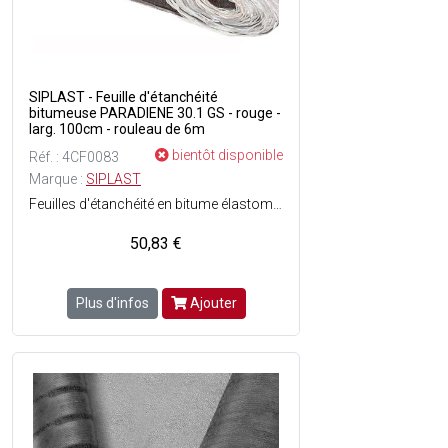
SIPLAST - Feuille d'étanchéité
bitumeuse PARADIENE 30.1 GS - rouge -
larg. 100cm - rouleau de 6m
bientôt disponible
Réf. : 4CF0083
Marque :
SIPLAST
Feuilles d'étanchéité en bitume élastomère SBS - Longévité du revêtement détanchéité grâce à la conservation exceptionnelle des caractéristiques dorigine du bitume élastomère SBS - Armature voile de verre (50 g/m²) - Sous-face : Film - Surface : Paillettes dardoises colorés - Dimensions : Ep. 2.5 mm x l. 1 x L. 6 m soit 6 m² - Couleur : Rouge - En rouleau.
50,83 €
Plus d'infos
Ajouter