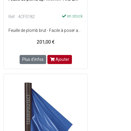
en stock
Réf. : 4CF0182
Feuille de plomb brut - Facile à poser aux murs ou aux plafonds - Bon isolant contre les rayons (radioprotecteur) - Poids : env. 23 kg.
201,00 €
Plus d'infos
Ajouter