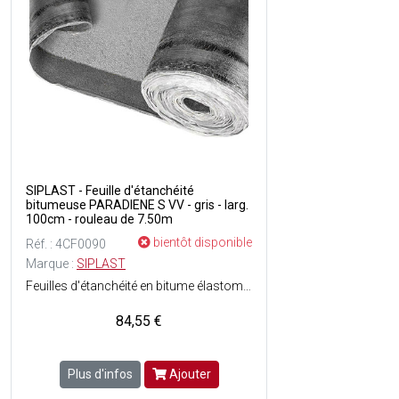
SIPLAST - Feuille d'étanchéité
bitumeuse PARADIENE S VV - gris - larg.
100cm - rouleau de 7.50m
bientôt disponible
Réf. : 4CF0090
Marque :
SIPLAST
Feuilles d'étanchéité en bitume élastomère SBS - Longévité du revêtement détanchéité grâce à la conservation exceptionnelle des caractéristiques dorigine du bitume élastomère SBS - Armature voile de verre (50 g/m²) - Sous-face : Grès - Surface : Film - Dimensions : Ep. 2.5 mm x l. 1 x L. 7.50 m soit 7.50 m² - Couleur : Gris - En rouleau.
84,55 €
Plus d'infos
Ajouter