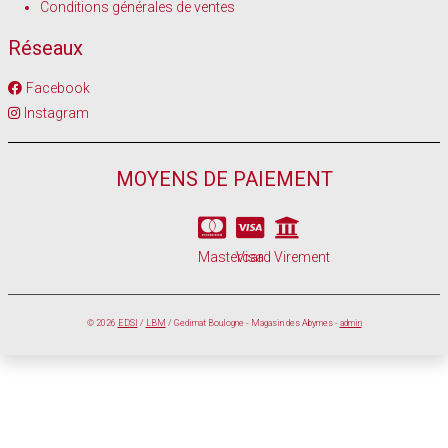
Conditions générales de ventes
Réseaux
Facebook
Instagram
MOYENS DE PAIEMENT
Mastercard
Visa
Virement
© 2026
EDSI
/
LBM
/ Gedimat Boulogne - Magasin des Abymes -
admin