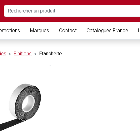
omotions
Marques
Contact
Catalogues France
ies
Finitions
Etancheite