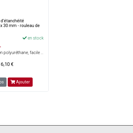
d'étanchéité
x 30 mm - rouleau de
en stock
L
Mousse souple en polyuréthane, facile et rapide à installer Forte adhérence lors de l'installation et élastique en permanence - Garantit une isolation thermique et phonique élevée et constante
16,10 €
fos
Ajouter