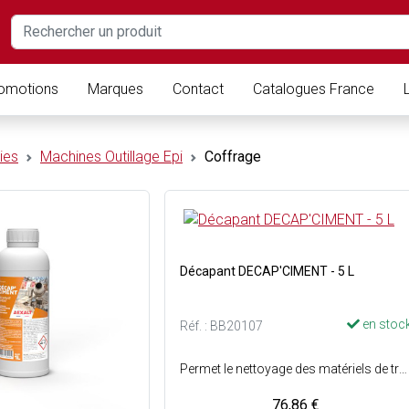
omotions
Marques
Contact
Catalogues France
ies
Machines Outillage Epi
Coffrage
Décapant DECAP'CIMENT - 5 L
en stoc
Réf. : BB20107
Permet le nettoyage des matériels de travaux publics, le décapage des sols en béton ou en ciment avant peinture, le dérouillage des pièces métalliques - Laction chimique est renforcée par les agents mouillants favorisant la pénétration des dépôts - Les éléments contenus dans la composition figurent sur la liste des substances autorisées pour le nettoyage des locaux et du matériel pouvant se trouver au contact des denrées alimentaires - Un rinçage abondant à leau potable est obligatoire, après utilisation - Bidon de 5 Litres.
76,86 €