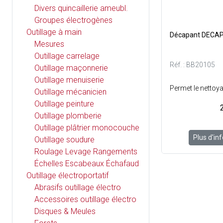
Divers quincaillerie ameubl.
Groupes électrogènes
Outillage à main
Décapant DECAP'
Mesures
Outillage carrelage
Réf. : BB20105
Outillage maçonnerie
Outillage menuiserie
Outillage mécanicien
Outillage peinture
Outillage plomberie
Outillage plâtrier monocouche
Plus d'in
Outillage soudure
Roulage Levage Rangements
Échelles Escabeaux Échafaudage
Outillage électroportatif
Abrasifs outillage électro
Accessoires outillage électro
Disques & Meules