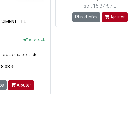
soit 15,37 € / L
Plus d'infos
Ajouter
CIMENT - 1 L
en stock
Permet le nettoyage des matériels de travaux publics, le décapage des sols en béton ou en ciment avant peinture, le dérouillage des pièces métalliques - Laction chimique est renforcée par les agents mouillants favorisant la pénétration des dépôts - Les éléments contenus dans la composition figurent sur la liste des substances autorisées pour le nettoyage des locaux et du matériel pouvant se trouver au contact des denrées alimentaires - Un rinçage abondant à leau potable est obligatoire, après utilisation - Bidon de 1 Litre.
28,03 €
fos
Ajouter