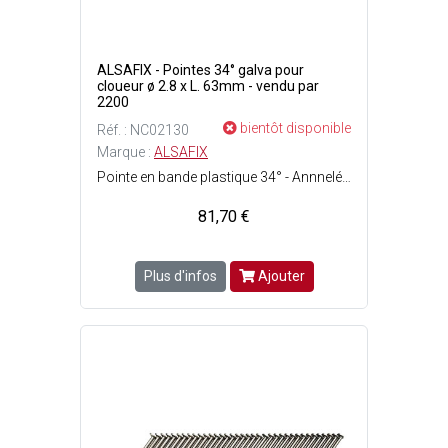
ALSAFIX - Pointes 34° galva pour
cloueur ø 2.8 x L. 63mm - vendu par
2200
bientôt disponible
Réf. : NC02130
Marque :
ALSAFIX
Pointe en bande plastique 34° - Annnelée en acier galvanisé à chaud.
81,70 €
Plus d'infos
Ajouter