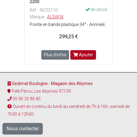
2200
en stock
Réf. : NC02110
Marque :
ALSAFIX
Pointe en bande plastique 34° - Annnelée - Type de tête : Bombée - Matière : Acier inoxydable A2.
299,25 €
Plus d'infos
Ajouter
Gedimat Boulogne - Magasin des Abymes
Petit Pérou, Les Abymes 97139
05 90 20 85 85
Ouvert en continu du lundi au vendredi de 7h à 16h, samedi de
7h30 à 12h00
Nous contacter