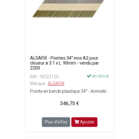
ALSAFIX - Pointes 34° inox A2 pour
cloueur ø 3.1 x L. 90mm - vendu par
2200
en stock
Réf. : NC02120
Marque :
ALSAFIX
Pointe en bande plastique 34° - Annnelée - Type de tête : Bombée - Matière : Acier inoxydable A2.
346,75 €
Plus d'infos
Ajouter